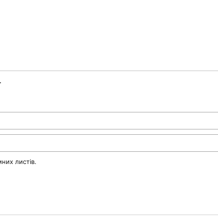
.
них листів.