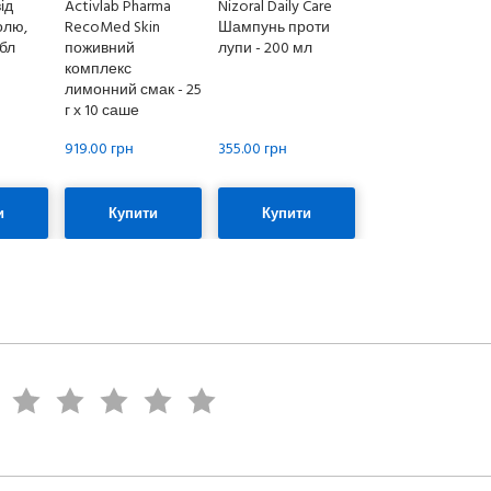
ід
Activlab Pharma
Nizoral Daily Care
олю,
RecoMed Skin
Шампунь проти
абл
поживний
лупи - 200 мл
комплекс
лимонний смак - 25
г х 10 саше
919.00 грн
355.00 грн
и
Купити
Купити