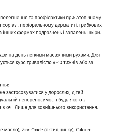
 полегшення та профілактики при: атопічному
 псоріазі, періоральному дерматиті, грибкових
 інших формах подразнень і запалень шкіри.
рази на день легкими масажними рухами. Для
ється курс тривалістю 8–10 тижнів або за
ння:
е застосовуватися у дорослих, дітей і
уальній непереносимості будь-якого з
 в очі. Лише для зовнішнього використання.
не масло), Zinc Oxide (оксид цинку), Calcium