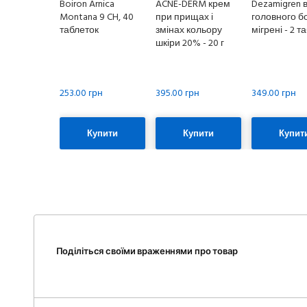
Boiron Arnica
ACNE-DERM крем
Dezamigren в
Montana 9 CH, 40
при прищах і
головного б
таблеток
змінах кольору
мігрені - 2 т
шкіри 20% - 20 г
253.00 грн
395.00 грн
349.00 грн
Купити
Купити
Купит
Поділіться своїми враженнями про товар