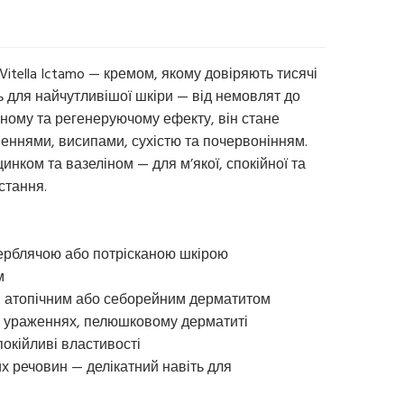
Vitella Ictamo — кремом, якому довіряють тисячі
ть для найчутливішої шкіри — від немовлят до
сному та регенеруючому ефекту, він стане
неннями, висипами, сухістю та почервонінням.
нком та вазеліном — для м’якої, спокійної та
стання.
верблячою або потрісканою шкірою
м
е, атопічним або себорейним дерматитом
их ураженнях, пелюшковому дерматиті
покійливі властивості
их речовин — делікатний навіть для