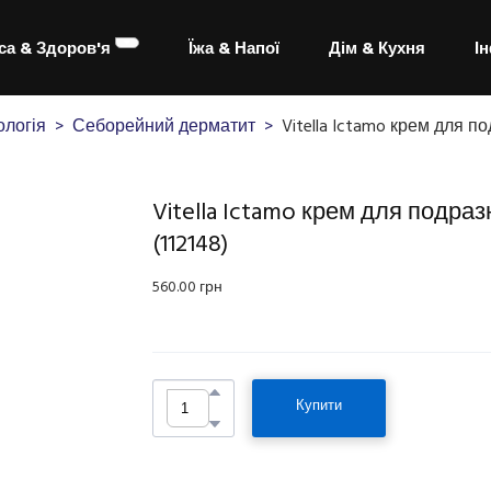
са & Здоров'я
Їжа & Напої
Дім & Кухня
І
логія
Себорейний дерматит
Vitella Ictamo крем для п
Vitella Ictamo крем для подраз
(112148)
560.00 грн
Купити