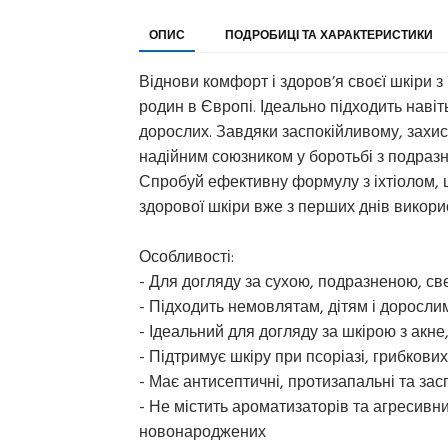
ОПИС
ПОДРОБИЦІ ТА ХАРАКТЕРИСТИКИ
Віднови комфорт і здоров’я своєї шкіри з 
родин в Європі. Ідеально підходить наві
дорослих. Завдяки заспокійливому, захи
надійним союзником у боротьбі з подраз
Спробуй ефективну формулу з іхтіолом, ци
здорової шкіри вже з перших днів викори
Особливості:
- Для догляду за сухою, подразненою, с
- Підходить немовлятам, дітям і доросли
- Ідеальний для догляду за шкірою з акн
- Підтримує шкіру при псоріазі, грибков
- Має антисептичні, протизапальні та зас
- Не містить ароматизаторів та агресивн
новонароджених