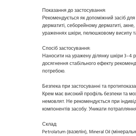
Показання до застосування:
Рекомендується як допоміжний засіб для
дерматиті, себорейному дерматиті, акне,
ураженнях шкіри, пелюшковому висипу та
Спосіб застосування:
Наносити на уражену ділянку шкіри 3–4 
досягнення стабільного ефекту рекоменду
потребою.
Безпека при застосуванні та протипоказа
Крем має високий профіль безпеки та мож
немовлят. Не рекомендується при індивід
компонентів засобу. Уникати потрапляння
Склад:
Petrolatum (вазелін), Mineral Oil (мінераль