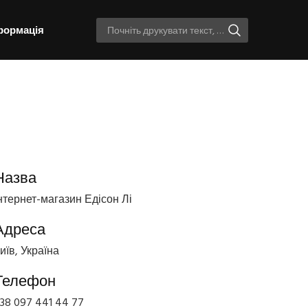
формація
Назва
нтернет-магазин Едісон Лі
Адреса
иїв, Україна
Телефон
38 097 441 44 77