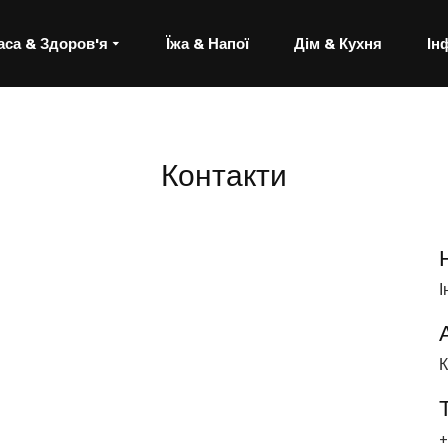
аса & Здоров'я
Їжа & Напої
Дім & Кухня
Ін
Контакти
І
К
+