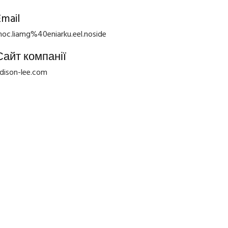
Email
oc.liamg%40eniarku.eel.noside
Сайт компанії
dison-lee.com