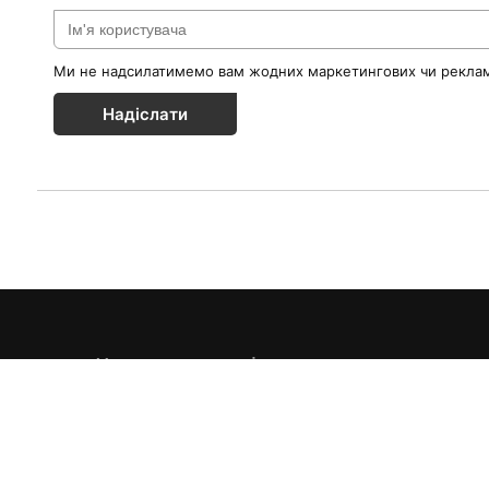
Ми не надсилатимемо вам жодних маркетингових чи реклам
Надіслати
Каталог товарів
Краса & Здоров'я
Їжа & Напої
Інформація
Дім & Кухня
Доставка та оплата