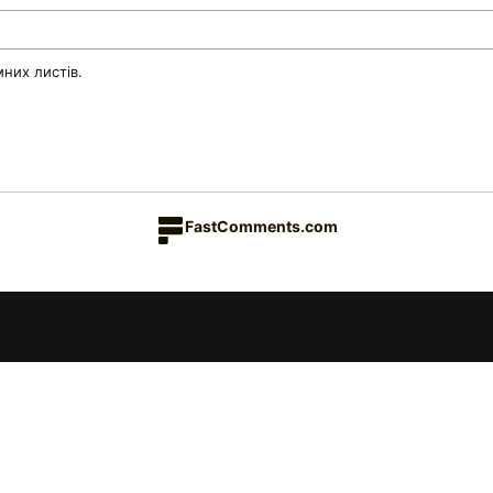
них листів.
FastComments.com