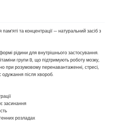
пам’яті та концентрації — натуральний засіб з
у формі рідини для внутрішнього застосування.
ітаміни групи B, що підтримують роботу мозку,
но при розумовому перенавантаженні, стресі,
ас одужання після хвороб.
рації
ує засинання
ість
генних розладах