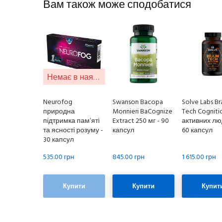
Вам також може сподобатися
Немає в наявності
Neurofog
Swanson Bacopa
Solve Labs Br
природна
Monnieri BaCognize
Tech Cogniti
підтримка памʼяті
Extract 250 мг - 90
активних лю
та ясності розуму -
капсул
60 капсул
30 капсул
535.00 грн
845.00 грн
1 615.00 грн
Купити
Купити
Купит