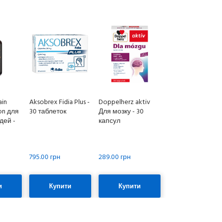
ain
Aksobrex Fidia Plus -
Doppelherz aktiv
on для
30 таблеток
Для мозку - 30
дей -
капсул
795.00 грн
289.00 грн
и
Купити
Купити