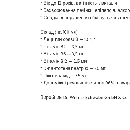
* Вік до 12 років, вагітність, лактація
* Захворювання печінки, епілепсія, алко
* Спадкові порушення обміну цукрів (не
Склад (на 100 мл):
* Лецитин соєвий — 10,4 г
* Вітамін B2 — 3,5 мг
* Вітамін B6 — 3,5 мг
* Вітамін B12 — 2,5 мкг
* D-пантотенат натрію — 20 мг
* Нікотинамід — 35 мг
* Допоміжні речовини: етанол 96%, саха
Виробник: Dr. Willmar Schwabe GmbH & Co.