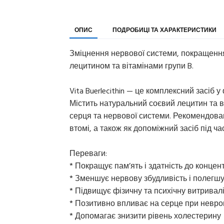
ОПИС
ПОДРОБИЦІ ТА ХАРАКТЕРИСТИКИ
Зміцнення нервової системи, покращення 
лецитином та вітамінами групи B.
Vita Buerlecithin — це комплексний засіб 
Містить натуральний соєвий лецитин та в
серця та нервової системи. Рекомендова
втомі, а також як допоміжний засіб під ч
Переваги:
* Покращує пам’ять і здатність до концент
* Зменшує нервову збудливість і полегш
* Підвищує фізичну та психічну витривал
* Позитивно впливає на серце при невро
* Допомагає знизити рівень холестерину