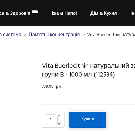
са & Здоров'я
Їжа & Напої
Дім & Кухня
І
а система
Пам'ять і концентрація
Vita Buerlecithin нат
Vita Buerlecithin натуральний 
групи B - 1000 мл
(112534)
759.00 грн
Купити