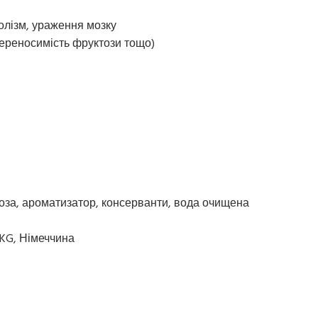
голізм, ураження мозку
переносимість фруктози тощо)
роза, ароматизатор, консерванти, вода очищена
 KG, Німеччина