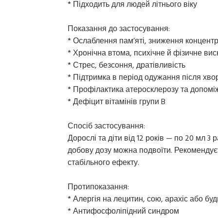
* Підходить для людей літнього віку
Показання до застосування:
* Ослаблення пам’яті, зниження концентр
* Хронічна втома, психічне й фізичне ви
* Стрес, безсоння, дратівливість
* Підтримка в період одужання після хво
* Профілактика атеросклерозу та допомі
* Дефіцит вітамінів групи B
Спосіб застосування:
Дорослі та діти від 12 років — по 20 мл 3
добову дозу можна подвоїти. Рекомендує
стабільного ефекту.
Протипоказання:
* Алергія на лецитин, сою, арахіс або бу
* Антифосфоліпідний синдром