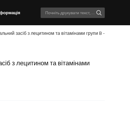
нформація
уральний засіб з лецитином та вітамінами групи B -
засіб з лецитином та вітамінами