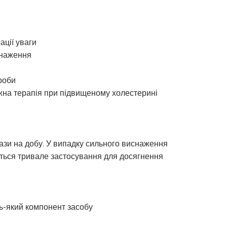
ації уваги
снаження
роби
жна терапія при підвищеному холестерині
 рази на добу. У випадку сильного виснаження
ться тривале застосування для досягнення
дь-який компонент засобу