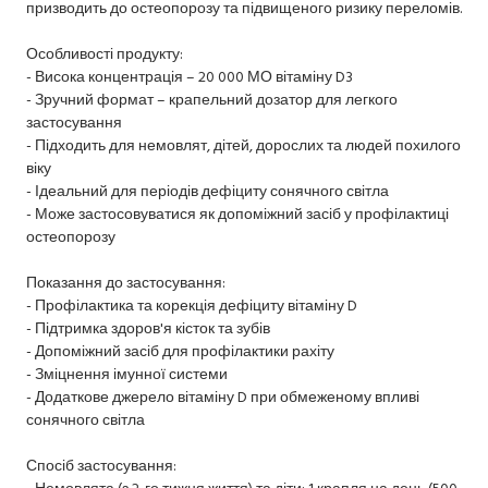
призводить до остеопорозу та підвищеного ризику переломів.
Особливості продукту:
- Висока концентрація – 20 000 МО вітаміну D3
- Зручний формат – крапельний дозатор для легкого
застосування
- Підходить для немовлят, дітей, дорослих та людей похилого
віку
- Ідеальний для періодів дефіциту сонячного світла
- Може застосовуватися як допоміжний засіб у профілактиці
остеопорозу
Показання до застосування:
- Профілактика та корекція дефіциту вітаміну D
- Підтримка здоров'я кісток та зубів
- Допоміжний засіб для профілактики рахіту
- Зміцнення імунної системи
- Додаткове джерело вітаміну D при обмеженому впливі
сонячного світла
Спосіб застосування:
- Немовлята (з 2-го тижня життя) та діти: 1 крапля на день (500