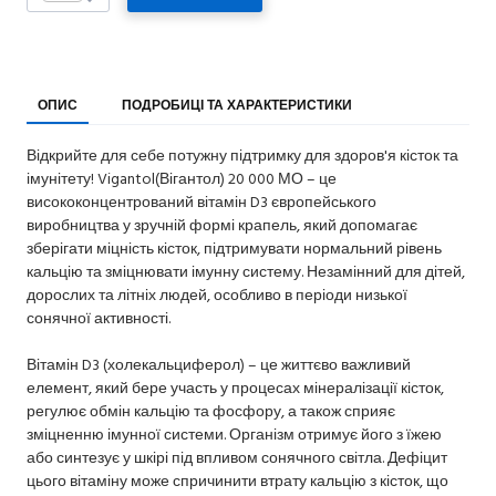
ОПИС
ПОДРОБИЦІ ТА ХАРАКТЕРИСТИКИ
Відкрийте для себе потужну підтримку для здоров'я кісток та
імунітету! Vigantol(Вігантол) 20 000 МО – це
висококонцентрований вітамін D3 європейського
виробництва у зручній формі крапель, який допомагає
зберігати міцність кісток, підтримувати нормальний рівень
кальцію та зміцнювати імунну систему. Незамінний для дітей,
дорослих та літніх людей, особливо в періоди низької
сонячної активності.
Вітамін D3 (холекальциферол) – це життєво важливий
елемент, який бере участь у процесах мінералізації кісток,
регулює обмін кальцію та фосфору, а також сприяє
зміцненню імунної системи. Організм отримує його з їжею
або синтезує у шкірі під впливом сонячного світла. Дефіцит
цього вітаміну може спричинити втрату кальцію з кісток, що