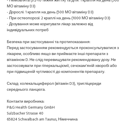
МО вітаміну D3)
- Дорослі: 1 крапля на день (500 МО вітаміну D3)
- При остеопорозі: 2 краплі на день (1000 МО вітаміну D3)
- Дозування може коригувати лікар залежно від
індивідуальних потреб
Безпека при застосуванні та протипоказання:
Перед застосуванням рекомендується проконсультуватися з
лікарем, особливо якщо ви приймаєте інші препарати з
вітаміном D. Не слід перевищувати рекомендовану дозу. Не
застосовувати при гіперкальціємії, сечокам'яній хворобі або
при підвищеній чутливості до компонентів препарату.
Склад: холекальциферол (вітамін D3), тригліцериди
середнього ланцюга.
Контакти виробника:
P&G Health Germany GmbH
Sulzbacher Strasse 40
65824 Schwalbach am Taunus, Німеччина