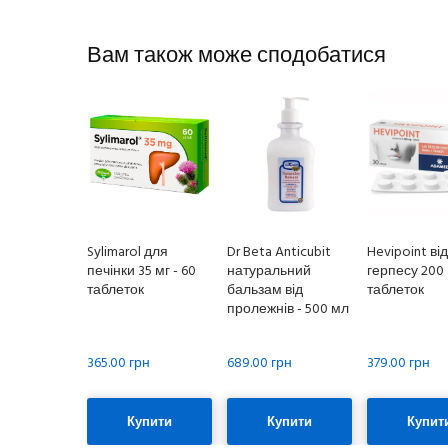
Вам також може сподобатися
Sylimarol для
Dr Beta Anticubit
Hevipoint від
печінки 35 мг - 60
натуральний
герпесу 200 
таблеток
бальзам від
таблеток
пролежнів - 500 мл
365.00 грн
689.00 грн
379.00 грн
Купити
Купити
Купит