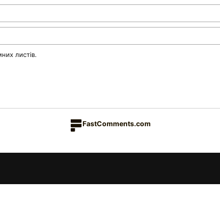
них листів.
FastComments.com