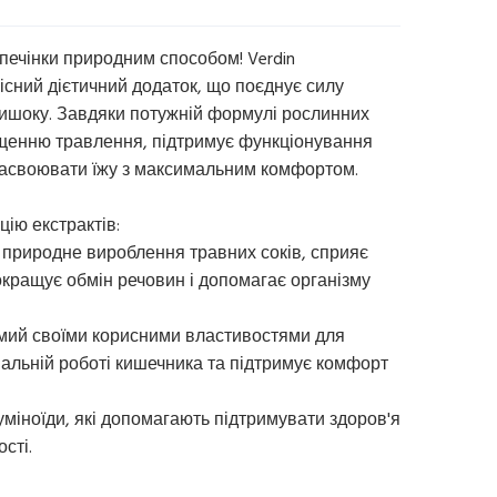
печінки природним способом! Verdin
існий дієтичний додаток, що поєднує силу
тишоку. Завдяки потужній формулі рослинних
ащенню травлення, підтримує функціонування
засвоювати їжу з максимальним комфортом.
цію екстрактів:
ує природне вироблення травних соків, сприяє
кращує обмін речовин і допомагає організму
відомий своїми корисними властивостями для
альній роботі кишечника та підтримує комфорт
ркуміноїди, які допомагають підтримувати здоров'я
сті.