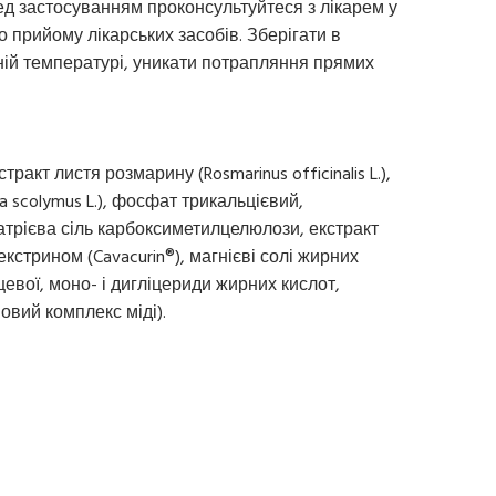
ед застосуванням проконсультуйтеся з лікарем у
 прийому лікарських засобів. Зберігати в
тній температурі, уникати потрапляння прямих
акт листя розмарину (Rosmarinus officinalis L.),
a scolymus L.), фосфат трикальцієвий,
атрієва сіль карбоксиметилцелюлози, екстракт
екстрином (Cavacurin®), магнієві солі жирних
цевої, моно- і дигліцериди жирних кислот,
овий комплекс міді).