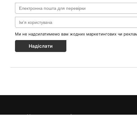
Ми не надсилатимемо вам жодних маркетингових чи реклам
Надіслати
Каталог товарів
Краса & Здоров'я
Їжа & Напої