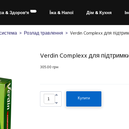
са & Здоров'я
Їжа & Напої
Дім & Кухня
І
система
Розлад травлення
Verdin Complexx для підтри
Verdin Complexx для підтримки
305.00 грн
Купити