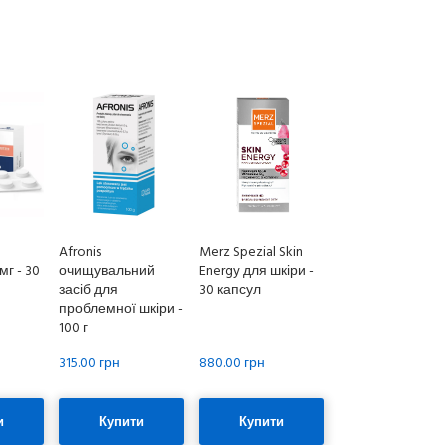
Afronis
Merz Spezial Skin
мг - 30
очищувальний
Energy для шкіри -
засіб для
30 капсул
проблемної шкіри -
100 г
315.00 грн
880.00 грн
и
Купити
Купити