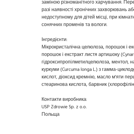
заміною різноманітного харчування. Пер
разі наявності хронічних захворювань або
недоступному для дітей місці, при кімна
сонячних променів та вологи.
Інгредієнти:
Мікрокристалічна целюлоза, порошок і екстр
порошок і екстракт листя артишоку (Cynar
гідроксипропілметилцелюлоза, ментол, н
куркуми (Curcuma longa L.) з гамма-циклод
кислот, діоксид кремнію, масло м'яти пер
стеаринова кислота, барвник (хлорофілін
Контакти виробника:
USP Zdrowie Sp. z o.o.
Польща