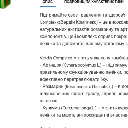
ОПИС
ПОДРОБИЦІ ТА ХАРАКТЕРИСТИКИ
Підтримайте своє травлення та здоров'я 
Complexx(Вердін Комплекс) – це високояк
натуральних екстрактів розмарину та ар
компонентів, цей комплекс сприяє покр
печінки та допомагає вашому організму 
Verdin Complexx містить унікальну комбіна
- Артишок (Cynara scolymus L.) – підтрим
правильному функціонуванню печінки, по
ефективно перетравлювати їжу.
- Розмарин (Rosmarinus officinalis L.) – 
шлунково-кишкового тракту, сприяє норм
після їжі.
- Куркума (Curcuma longa L.) – містить ку
печінки та мають антиоксидантні властиво