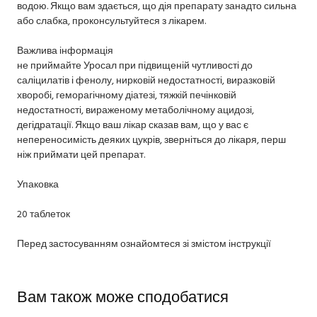
водою. Якщо вам здається, що дія препарату занадто сильна
або слабка, проконсультуйтеся з лікарем.
Важлива інформація
не приймайте Уросал при підвищеній чутливості до
саліцилатів і фенолу, нирковій недостатності, виразковій
хворобі, геморагічному діатезі, тяжкій печінковій
недостатності, вираженому метаболічному ацидозі,
дегідратації. Якщо ваш лікар сказав вам, що у вас є
непереносимість деяких цукрів, зверніться до лікаря, перш
ніж приймати цей препарат.
Упаковка
20 таблеток
Перед застосуванням ознайомтеся зі змістом інструкції
Вам також може сподобатися