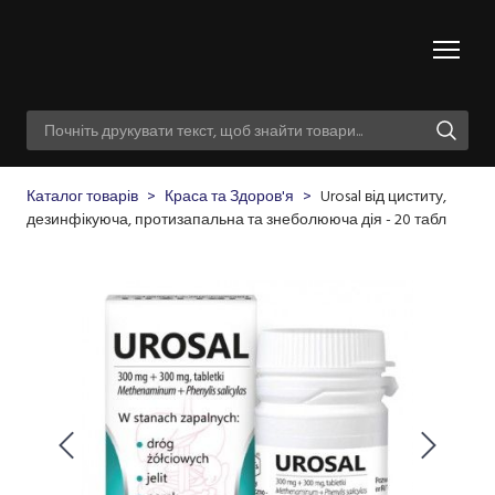
Каталог товарів
Краса та Здоров'я
Urosal від циститу,
дезинфікуюча, протизапальна та знеболююча дія - 20 табл