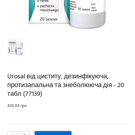
Urosal від циститу, дезинфікуюча,
протизапальна та знеболююча дія - 20
табл
(77139)
405.00 грн