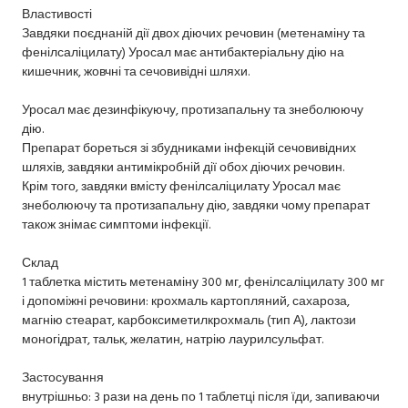
Властивості
Завдяки поєднаній дії двох діючих речовин (метенаміну та
фенілсаліцилату) Уросал має антибактеріальну дію на
кишечник, жовчні та сечовивідні шляхи.
Уросал має дезинфікуючу, протизапальну та знеболюючу
дію.
Препарат бореться зі збудниками інфекцій сечовивідних
шляхів, завдяки антимікробній дії обох діючих речовин.
Крім того, завдяки вмісту фенілсаліцилату Уросал має
знеболюючу та протизапальну дію, завдяки чому препарат
також знімає симптоми інфекції.
Склад
1 таблетка містить метенаміну 300 мг, фенілсаліцилату 300 мг
і допоміжні речовини: крохмаль картопляний, сахароза,
магнію стеарат, карбоксиметилкрохмаль (тип А), лактози
моногідрат, тальк, желатин, натрію лаурилсульфат.
Застосування
внутрішньо: 3 рази на день по 1 таблетці після їди, запиваючи