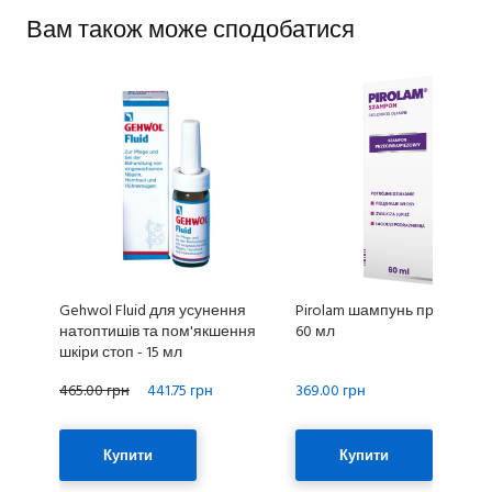
Вам також може сподобатися
Gehwol Fluid для усунення
Pirolam шампунь проти лупи
натоптишів та пом'якшення
60 мл
шкіри стоп - 15 мл
465.00 грн
441.75 грн
369.00 грн
Купити
Купити