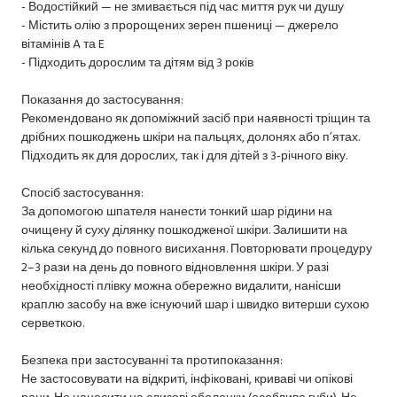
- Водостійкий — не змивається під час миття рук чи душу
- Містить олію з пророщених зерен пшениці — джерело
вітамінів A та E
- Підходить дорослим та дітям від 3 років
Показання до застосування:
Рекомендовано як допоміжний засіб при наявності тріщин та
дрібних пошкоджень шкіри на пальцях, долонях або п’ятах.
Підходить як для дорослих, так і для дітей з 3-річного віку.
Спосіб застосування:
За допомогою шпателя нанести тонкий шар рідини на
очищену й суху ділянку пошкодженої шкіри. Залишити на
кілька секунд до повного висихання. Повторювати процедуру
2–3 рази на день до повного відновлення шкіри. У разі
необхідності плівку можна обережно видалити, нанісши
краплю засобу на вже існуючий шар і швидко витерши сухою
серветкою.
Безпека при застосуванні та протипоказання:
Не застосовувати на відкриті, інфіковані, криваві чи опікові
рани. Не наносити на слизові оболонки (особливо губи). Не