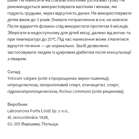
рекомендується використовувати вагітним і жінкам, які
годують грудьми, через відсутність даних. Не використовувати
дітям віком до 3 років. Уникати потрапляння в очі, не ковтати.
Після відкриття флакон слід використати протягом 6 місяців.
Зберігати в недоступному для дітей місці, далеко від вогню та
при температурі до 25°C. Під час нанесення може з’являтися
відчуття печіння — це нормально. Засіб дозволено
застосовувати людям із цукровим діабетом після консультації
з лікарем.
Склад:
Triticum vulgare (олія з пророщених зерен пшениці),
нітроцелюлоза, ізопропіловий спирт, етилацетат, спирт,
гідроксипропілцелюлоза, Ricinus communis (олія рицинова).
Виробник:
Laboratoria Polfa Łódź Sp. z o.o.,
Al. Jerozolimskie 142B,
02-305 Варшава, Польща.