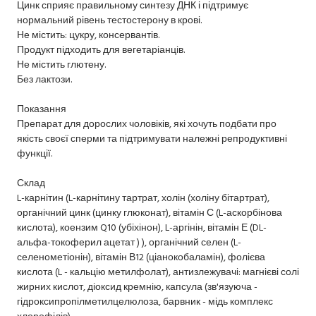
Цинк сприяє правильному синтезу ДНК і підтримує
нормальний рівень тестостерону в крові.
Не містить: цукру, консервантів.
Продукт підходить для вегетаріанців.
Не містить глютену.
Без лактози.
Показання
Препарат для дорослих чоловіків, які хочуть подбати про
якість своєї сперми та підтримувати належні репродуктивні
функції.
Склад
L-карнітин (L-карнітину тартрат, холін (холіну бітартрат),
органічний цинк (цинку глюконат), вітамін С (L-аскорбінова
кислота), коензим Q10 (убіхінон), L-аргінін, вітамін Е (DL-
альфа-токоферил ацетат ) ), органічний селен (L-
селенометіонін), вітамін В12 (ціанокобаламін), фолієва
кислота (L - кальцію метилфолат), антизлежувачі: магнієві солі
жирних кислот, діоксид кремнію, капсула (зв'язуюча -
гідроксипропілметилцелюлоза, барвник - мідь комплекс
хлорофілів)