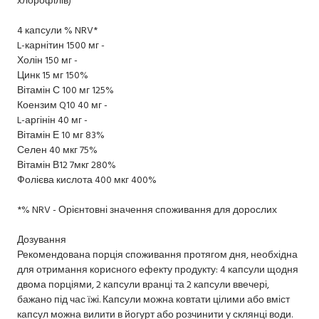
4 капсули % NRV*
L-карнітин 1500 мг -
Холін 150 мг -
Цинк 15 мг 150%
Вітамін С 100 мг 125%
Коензим Q10 40 мг -
L-аргінін 40 мг -
Вітамін Е 10 мг 83%
Селен 40 мкг 75%
Вітамін В12 7мкг 280%
Фолієва кислота 400 мкг 400%
*% NRV - Орієнтовні значення споживання для дорослих
Дозування
Рекомендована порція споживання протягом дня, необхідна
для отримання корисного ефекту продукту: 4 капсули щодня
двома порціями, 2 капсули вранці та 2 капсули ввечері,
бажано під час їжі. Капсули можна ковтати цілими або вміст
капсул можна вилити в йогурт або розчинити у склянці води.