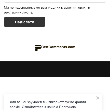
Ми не надсилатимемо вам жодних маркетингових чи
рекламних листів.
Надіслати
FastComments.com
Каталог товарів
Краса & Здоров'я
Їжа & Напої
Інформація
Дім & Кухня
Доставка та оплата
Для вашої зручності ми використовуємо файли
cookie. Ознайомтеся з нашою Політикою
Повернення та обмін