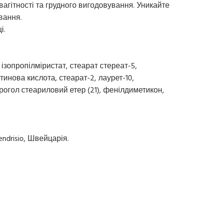
вагітності та грудного вигодовування. Уникайте
вання.
і.
, ізопропілміристат, стеарат стереат-5,
тинова кислота, стеарат-2, лаурет-10,
огол стеариловий етер (21), фенілдиметикон,
Mendrisio, Швейцарія.