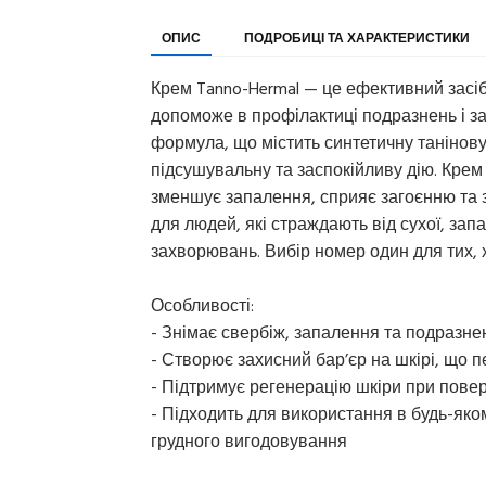
ОПИС
ПОДРОБИЦІ ТА ХАРАКТЕРИСТИКИ
Крем Tanno-Hermal — це ефективний засі
допоможе в профілактиці подразнень і за
формула, що містить синтетичну танінову
підсушувальну та заспокійливу дію. Крем
зменшує запалення, сприяє загоєнню та 
для людей, які страждають від сухої, зап
захворювань. Вибір номер один для тих, 
Особливості:
- Знімає свербіж, запалення та подразне
- Створює захисний бар’єр на шкірі, що 
- Підтримує регенерацію шкіри при пов
- Підходить для використання в будь-якому 
грудного вигодовування