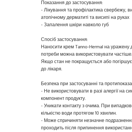
Показання до застосування:
- Лікування та профілактика свербежу, ви
атопічному дерматиті та висипі на руках
- Запалення шкіри навколо губ
Спосіб застосування:
Наносити крем Tanno-Hermal на уражену д
потреби можна використовувати частіше.
Якщо стан не покращується або погіршуєт
до лікаря.
Безпека при застосуванні та протипоказа
- Не використовувати в разі алергії на с
компонент продукту.
- Уникати контакту з очима. При випадко
кількістю води протягом 10 хвилин.
- Може спричиняти незначне подразнення
проходить після припинення використанн