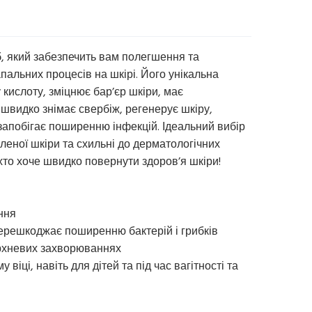
б, який забезпечить вам полегшення та
пальних процесів на шкірі. Його унікальна
 кислоту, зміцнює бар’єр шкіри, має
 швидко знімає свербіж, регенерує шкіру,
запобігає поширенню інфекцій. Ідеальний вибір
аленої шкіри та схильні до дерматологічних
хто хоче швидко повернути здоров’я шкіри!
ння
перешкоджає поширенню бактерій і грибків
ерхневих захворюваннях
віці, навіть для дітей та під час вагітності та