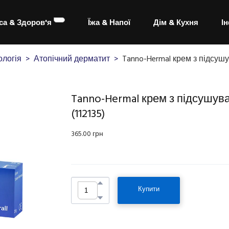
са & Здоров'я
Їжа & Напої
Дім & Кухня
І
логія
Атопічний дерматит
Tanno-Hermal крем з підсушу
Tanno-Hermal крем з підсушува
(112135)
365.00 грн
Купити