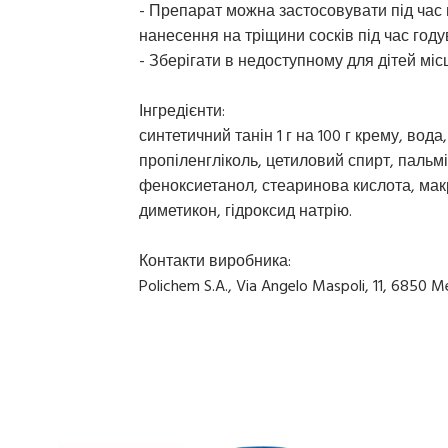
- Препарат можна застосовувати під час 
нанесення на тріщини сосків під час году
- Зберігати в недоступному для дітей місц
Інгредієнти:
синтетичний танін 1 г на 100 г крему, вода
пропіленгліколь, цетиловий спирт, пальмі
феноксиетанол, стеаринова кислота, макр
диметикон, гідроксид натрію.
Контакти виробника:
Polichem S.A., Via Angelo Maspoli, 11, 6850 