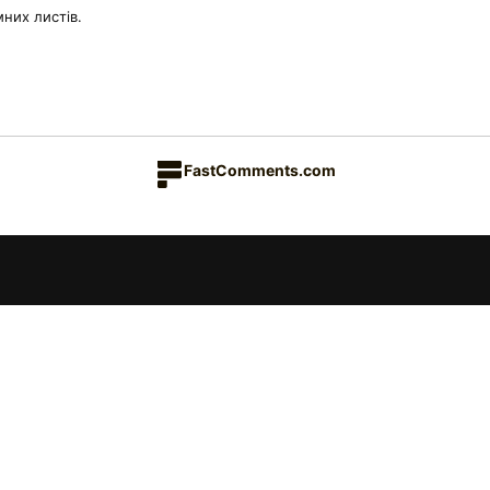
них листів.
FastComments.com