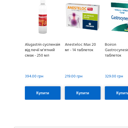
Alugastrin суспензія
Anesteloc Max 20
Boiron
від печії м'ятний
мг - 14 таблеток
Gastrocynesi
смак - 250 мл
таблеток
394.00 грн
219.00 грн
329.00 грн
Купити
Купити
Купит