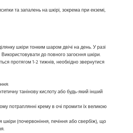
сипки та запалень на шкірі, зокрема при екземі,
ілянку шкіри тонким шаром двічі на день. У разі
 Використовувати до повного загоєння шкіри.
ься протягом 1-2 тижнів, необхідно звернутися
ння:
интетичну танінову кислоту або будь-який інший
вому потраплянні крему в очі промити їх великою
 шкіри (почервоніння, печіння або свербіж), що
я.