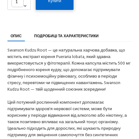
Купити
ОПИС
ПОДРОБИЦІ ТА ХАРАКТЕРИСТИКИ
Swanson Kudzu Root — це натуральна харчова добавка, що
містить екстракт кореня Pueraria lobata, який здавна
використовується у фітотерапії. Кожна капсула містить 500 мг
подрібненого кореня кудзу, що допомагає підтримувати
фізичну і психоемоційну рівновагу, особливо в періоди
стресу, перевтоми чи підвищених навантажень. Swanson
Kudzu Root — твій щоденний союзник зсередини!
Цей потужний рослинний компонент допомагає
підтримувати здоров'я нервової системи, може бути
корисним у періоди відвикання від алкоголю або нікотину, а
також позитивно впливає на загальний тонус організму.
Ідеально підходить для дорослих, які шукають природну
підтримку для зміцнення самопочуття без синтетичних