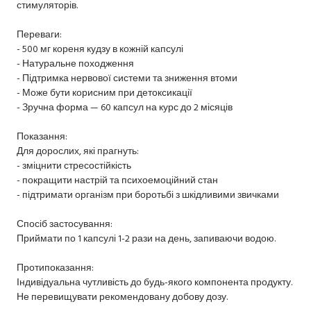
стимуляторів.
Переваги:
- 500 мг кореня кудзу в кожній капсулі
- Натуральне походження
- Підтримка нервової системи та зниження втоми
- Може бути корисним при детоксикації
- Зручна форма — 60 капсул на курс до 2 місяців
Показання:
Для дорослих, які прагнуть:
- зміцнити стресостійкість
- покращити настрій та психоемоційний стан
- підтримати організм при боротьбі з шкідливими звичками
Спосіб застосування:
Приймати по 1 капсулі 1-2 рази на день, запиваючи водою.
Протипоказання:
Індивідуальна чутливість до будь-якого компонента продукту.
Не перевищувати рекомендовану добову дозу.