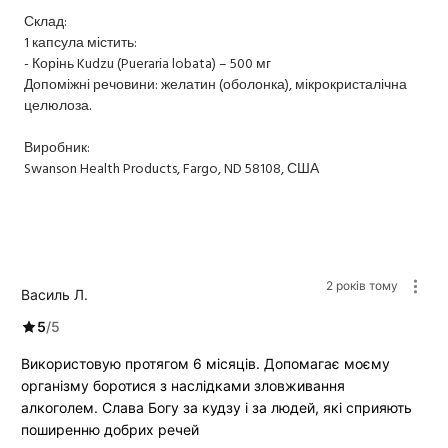
Склад:
1 капсула містить:
- Корінь Kudzu (Pueraria lobata) – 500 мг
Допоміжні речовини: желатин (оболонка), мікрокристалічна
целюлоза.
Виробник:
Swanson Health Products, Fargo, ND 58108, США
2 років тому
Василь Л.
5
/
5
Використовую протягом 6 місяців. Допомагає моєму
організму боротися з наслідками зловживання
алкоголем. Слава Богу за кудзу і за людей, які сприяють
поширенню добрих речей