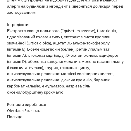
алергії на будь-який з інгредієнтів, зверніться до лікаря перед
застосуванням.
Інгредієнти:
Екстракт з хвоща польового (Equisetum arvense), L-метіонін,
гідролізований колаген типу I, екстракт з листя кропиви
звичайної (Urtica dioica), ацетат DL-альфа-токоферолу
(вітамін E), L-селенометіонін (селен), ретинілпальмітат
(вітамін A), глюконат міді (мідь), D-біотин, холекальциферол
(вітамін D), оболонка капсули: желатин, мелене насіння льону
(Linum usitatissimum), таурин, глюконат цинку,
антизлежувальна речовина: магнієві солі жирних кислот,
антизлежувальна речовина: діоксид кремнію, барвник:
карбонат кальцію, емульгатор: натрієва сіль
оксенилобурштину крохмалю.
Контакти виробника:
Oleofarm Sp. z o.o.
Польща