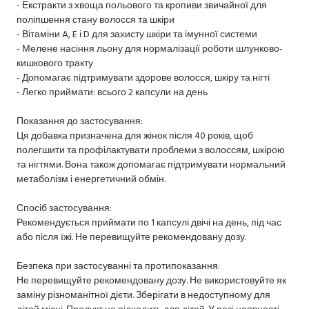
- Екстракти з хвоща польового та кропиви звичайної для
поліпшення стану волосся та шкіри
- Вітаміни A, E і D для захисту шкіри та імунної системи
- Мелене насіння льону для нормалізації роботи шлунково-
кишкового тракту
- Допомагає підтримувати здорове волосся, шкіру та нігті
- Легко приймати: всього 2 капсули на день
Показання до застосування:
Ця добавка призначена для жінок після 40 років, щоб
полегшити та профілактувати проблеми з волоссям, шкірою
та нігтями. Вона також допомагає підтримувати нормальний
метаболізм і енергетичний обмін.
Спосіб застосування:
Рекомендується приймати по 1 капсулі двічі на день, під час
або після їжі. Не перевищуйте рекомендовану дозу.
Безпека при застосуванні та протипоказання:
Не перевищуйте рекомендовану дозу. Не використовуйте як
заміну різноманітної дієти. Зберігати в недоступному для
дітей місці. Продукт не підходить для дітей. У разі наявності