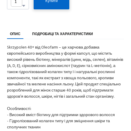
Купити
ОПИС
ПОДРОБИЦІ ТА ХАРАКТЕРИСТИКИ
Skrzypolen 40+ від Oleofarm – це харчова добавка
європейського виробництва у формі капсул, що містить
високий рівень біотину, мінералів (цинк, мідь, селен), вітамінів
(A, D, E), сірковмісних амінокислот (таурин та L-метіонін), а
також гідролізований колаген типу I і натуральні рослинні
компоненти, такі як екстракт з хвоща польового, кропиви
звичайної та мелене насіння льону. Цей продукт спеціально
розроблений для жінок старше 40 років, щоб підтримати
здоров’я волосся, шкіри, нігтів і загальний стан організму.
Особливості:
- Високий вміст біотину для підтримки здорового волосся
- Гідролізований колаген типу I для зміцнення шкіри та
сполучних тканин