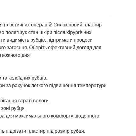
сля пластичних операцій! Силіконовий пластир
во полегшує стан шкіри після хірургічних
ти видимість рубців, підтримати процеси
ого загоєння. Оберіть ефективний догляд для
 кожного дня!
 та келоїдних рубців.
іри за рахунок легкого підвищення температури
бігання втраті вологи.
зоні рубця.
ктура для максимального комфорту щоденного
ь підрізати пластир під розмір рубця.