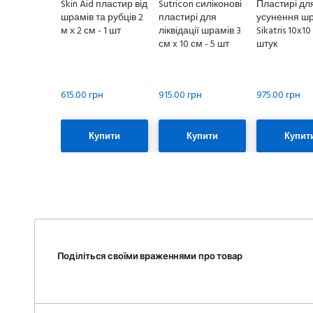
Skin Aid пластир від
Sutricon силіконові
Пластирі дл
шрамів та рубців 2
пластирі для
усунення ш
м х 2 см - 1 шт
ліквідації шрамів 3
Sikatris 10x10
см x 10 см - 5 шт
штук
615.00 грн
915.00 грн
975.00 грн
Купити
Купити
Купит
Поділіться своїми враженнями про товар