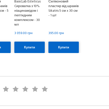
я
BasicLab Esteticus
Силіконовий
рамів
Cироватка з 10%
пластир від шрамів
 см - 5
ніацинамідом і
Sikatris 5 см x 30 см
пептидним
- 1 шт
комплексом - 30
мл
3 059.00 грн
395.00 грн
и
Купити
Купити