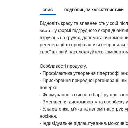
ОПИС
ПОДРОБИЦІ ТА ХАРАКТЕРИСТИКИ
Відновіть красу та впевненість у собі пі
Sikatris у формі підгрудного якоря дбайли
втручань на грудях, допомагаючи зменши
регенерації та профілактики неправильн
своєї шкіри й насолоджуйтесь комфортом
Особливості продукту:
- Профілактика утворення гіпертрофічних
- Прискорення природної регенерації шк
поверхні.
- Формування захисного бар’єру для запо
- Зменшення дискомфорту та свербежу у 
- Ультратонка, м’яка та непомітна стру
носіння.
- Індивідуальне підлаштування: можливіст