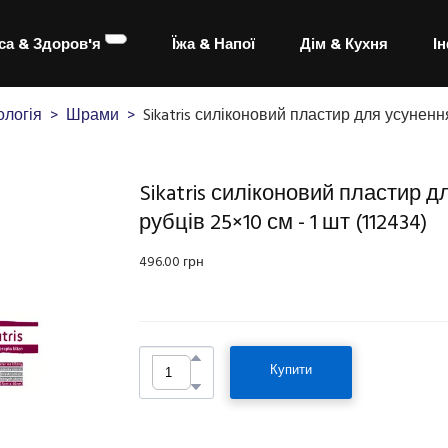
са & Здоров'я
Їжа & Напої
Дім & Кухня
І
логія
Шрами
Sikatris силіконовий пластир для усуненн
Sikatris силіконовий пластир 
рубців 25×10 см - 1 шт
(112434)
496.00 грн
Купити