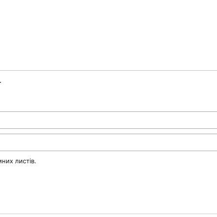
.
них листів.