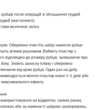
рубців після операцій зі збільшення грудей.
удей (мастопексії).
стики молочних залоз.
уки. Обережно очистіть шкіру навколо рубця
шіть м’яким рушником. Вийміть пластир з
його відповідно до розміру рубця, залишаючи при
боку. Зніміть захисну плівку і обережно
чинаючи від краю рубця. Один раз на добу
комендується міняти пластир кожні 3–5 днів або
я максимального ефекту.
ння:
 використовувати на відкритих, свіжих ранах,
олонках або за наявності шкірних захворювань,