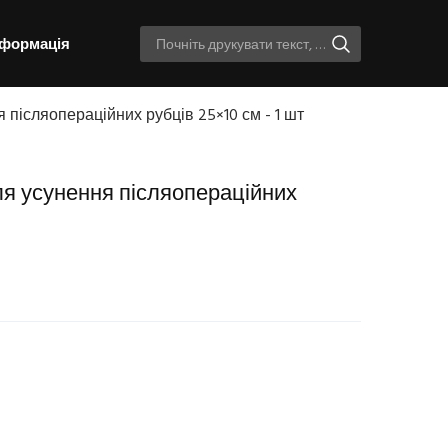
нформація
я післяопераційних рубців 25×10 см - 1 шт
для усунення післяопераційних