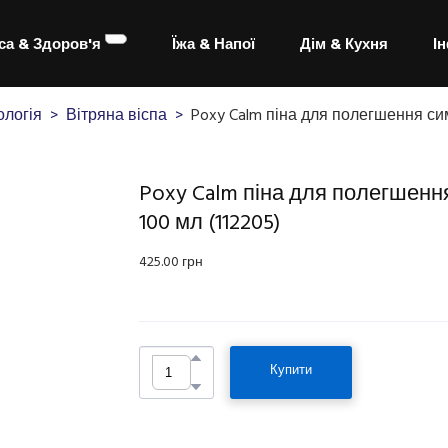
са & Здоров'я
Їжа & Напої
Дім & Кухня
І
логія
Вітряна віспа
Poxy Calm піна для полегшення сим
Poxy Calm піна для полегшення
100 мл
(112205)
425.00 грн
Купити