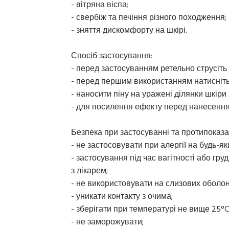
- вітряна віспа;
- свербіж та печіння різного походження;
- зняття дискомфорту на шкірі.
Спосіб застосування:
- перед застосуванням ретельно струсіть
- перед першим використанням натисніть д
- наносити піну на уражені ділянки шкіри
- для посилення ефекту перед нанесення
Безпека при застосуванні та протипоказа
- не застосовувати при алергії на будь-я
- застосування під час вагітності або гру
з лікарем;
- не використовувати на слизових оболон
- уникати контакту з очима;
- зберігати при температурі не вище 25°C
- не заморожувати;