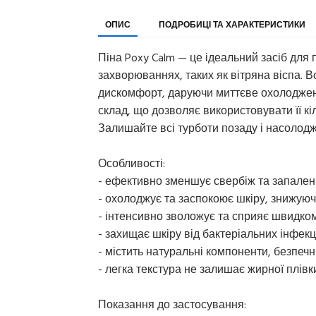
ОПИС
ПОДРОБИЦІ ТА ХАРАКТЕРИСТИКИ
Піна Poxy Calm — це ідеальний засіб дл
захворюваннях, таких як вітряна віспа. 
дискомфорт, даруючи миттєве охолодженн
склад, що дозволяє використовувати її кіль
Залишайте всі турботи позаду і насолод
Особливості:
- ефективно зменшує свербіж та запаленн
- охолоджує та заспокоює шкіру, знижую
- інтенсивно зволожує та сприяє швидко
- захищає шкіру від бактеріальних інфек
- містить натуральні компоненти, безпечни
- легка текстура не залишає жирної плівк
Показання до застосування: