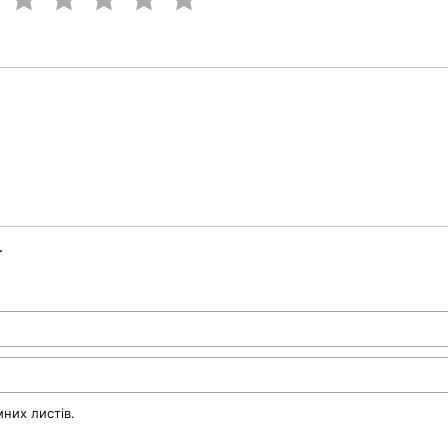
.
них листів.