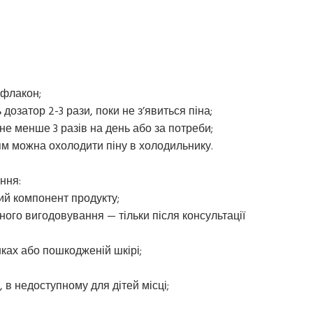
 флакон;
озатор 2-3 рази, поки не з’явиться піна;
 не менше 3 разів на день або за потреби;
м можна охолодити піну в холодильнику.
ння:
кий компонент продукту;
дного вигодовування — тільки після консультації
ках або пошкодженій шкірі;
, в недоступному для дітей місці;