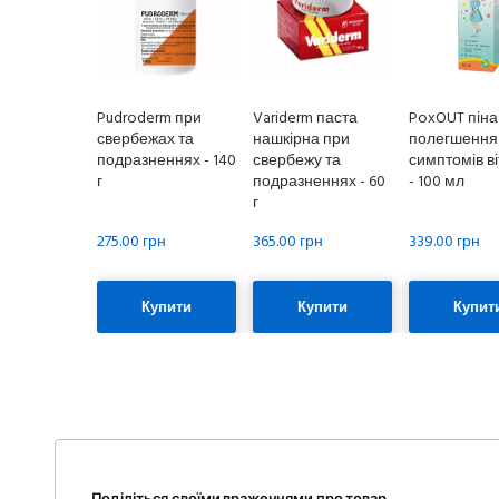
Pudroderm при
Variderm паста
PoxOUT піна
свербежах та
нашкірна при
полегшення
подразненнях - 140
свербежу та
симптомів в
г
подразненнях - 60
- 100 мл
г
275.00 грн
365.00 грн
339.00 грн
Купити
Купити
Купит
Поділіться своїми враженнями про товар