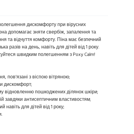
я полегшення дискомфорту при вірусних
Вона допомагає зняти свербіж, запалення та
я та відчуття комфорту. Піна має безпечний
ка разів на день, навіть для дітей від 1 року.
жуйтеся швидким полегшенням з Poxy Calm!
я, пов’язані з віспою вітряною;
чи дискомфорт;
му відновленню пошкоджених ділянок шкіри;
цій завдяки антисептичним властивостям;
й навіть для дітей від 1 року;
и.