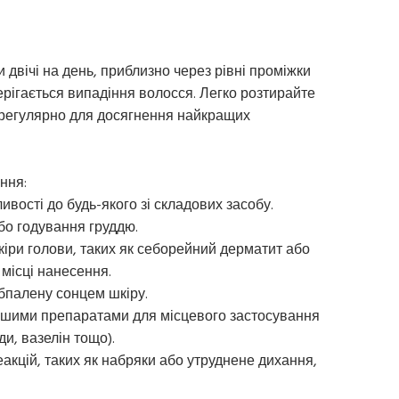
и двічі на день, приблизно через рівні проміжки
терігається випадіння волосся. Легко розтирайте
б регулярно для досягнення найкращих
ння:
ивості до будь-якого зі складових засобу.
або годування груддю.
кіри голови, таких як себорейний дерматит або
 місці нанесення.
бпалену сонцем шкіру.
іншими препаратами для місцевого застосування
ди, вазелін тощо).
еакцій, таких як набряки або утруднене дихання,