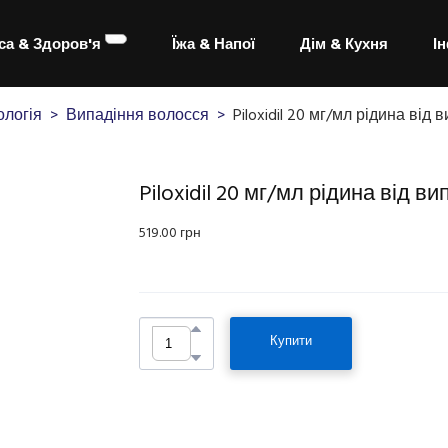
са & Здоров'я
Їжа & Напої
Дім & Кухня
І
логія
Випадіння волосся
Piloxidil 20 мг/мл рідина від
Piloxidil 20 мг/мл рідина від в
519.00 грн
Купити