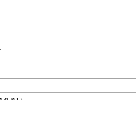
.
них листів.