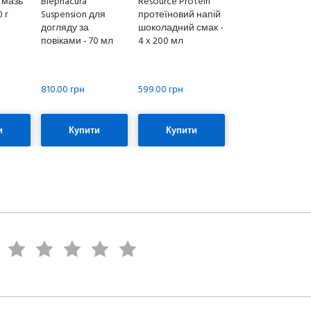
 мазь
Blephacura
Resource Protein
 г
Suspension для
протеїновий напій
догляду за
шоколадний смак -
повіками - 70 мл
4 x 200 мл
810.00 грн
599.00 грн
и
Купити
Купити