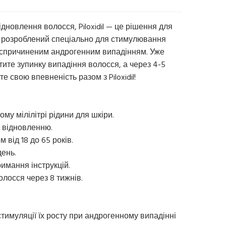
дновлення волосся, Piloxidil — це рішення для
у розроблений спеціально для стимулювання
, спричиненим андрогенним випадінням. Уже
тите зупинку випадіння волосся, а через 4-5
е свою впевненість разом з Piloxidil!
ому мілілітрі рідини для шкіри.
х відновленню.
 від 18 до 65 років.
день.
имання інструкцій.
олосся через 8 тижнів.
тимуляції їх росту при андрогенному випадінні