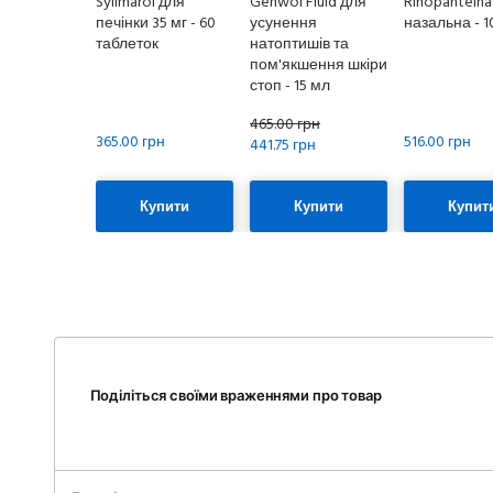
Sylimarol для
Gehwol Fluid для
Rinopanteina
печінки 35 мг - 60
усунення
назальна - 10
таблеток
натоптишів та
пом'якшення шкіри
стоп - 15 мл
465.00 грн
365.00 грн
516.00 грн
441.75 грн
Купити
Купити
Купит
Поділіться своїми враженнями про товар