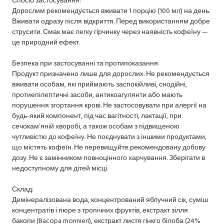
Дорослим рекомендується вживати 1 порцію (100 мл) на день.
Вживати одразу після відкриття. Перед використанням добре
струсити. Смак має легку гірчинку через наявність кофеїну —
це природний ефект.
Безпека при застосуванні та протипоказання:
Продукт призначено лише для дорослих. Не рекомендується
вживати особам, які приймають заспокійливі, снодійні,
протиепілептичні засоби, антикоагулянти або мають
порушення згортання крові. Не застосовувати при алергії на
будь-який компонент, під час вагітності, лактації, при
сечокамʼяній хворобі, а також особам з підвищеною
чутливістю до кофеїну. Не поєднувати з іншими продуктами,
що містять кофеїн. Не перевищуйте рекомендовану добову
дозу. Не є замінником повноцінного харчування. Зберігати в
недоступному для дітей місці.
Склад:
Демінералізована вода, концентрований яблучний сік, суміш
концентратів і пюре з тропічних фруктів, екстракт зілля
бакопи (Bacopa monnieri), екстракт листя гінкго білоба (24%