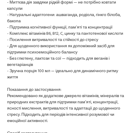
- Миттєва дія завдяки рідкій формі — не потрібно ковтати
капсули
- Натуральні адаптогени: ашваганда, родіола, гінкго білоба,
бакопа
- Підтримка когнітивної функції, памʼяті та концентрації
- Комплекс вітамінів B6, B12, C, цинку та пантотенової кислоти
- Посилення витривалості та стійкості до стресу
- Для щоденного використання як допоміжний засіб для
підтримки психоемоційного балансу
- Без глютену, лактози та сої — підходить для веганів і
вегетаріанців
- Зручна порція 100 мл — ідеально для динамічного ритму
життя
Показання до застосування:
Рекомендовано як додаткове джерело вітамінів, мінералів та
природних екстрактів для підтримки пам’яті, концентрації,
ясності мислення, витривалості та адаптації до щоденного
стресу. Підходить для періодів інтенсивної розумової чи
емоційної активності.
Спосіб застосування: