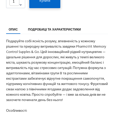
Купити
ОПИС
ПОДРОБИЦІ ТА ХАРАКТЕРИСТИКИ
Подаруйте собі ясність розуму, впевненість у кожному
рішенні та природну витривалість завдяки PharmoVit Memory
Control Supples & Go. Цей інноваційний рідкий нутрицевтик —
ідеальне рішення для дорослих, які живуть у темпі великого
міста, шукають розумову концентрацію, емоційний баланс і
витривалість під час стресових ситуацій. Потужна формула з
адаптогенами, вітамінами групи B та рослинними
екстрактами забезпечує відчутне покращення самопочуття,
підтримку когнітивних функцій та життєвого тонусу. Фруктовий
смак напою з північними ягодами додає задоволення від
кожного ковтка. Просто спробуйте — і вже за кілька днів ви не
захочете починати день без нього!
Особливості: