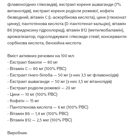
флавоноїдних глікозидів), екстракт кореня ашваганди (7%
витанолідів), екстракт кореня родіоли рожевої, кофеїн
безводний, вітамін C (L-аскорбінова кислота), цинк (глюконат
цинку), пантотенова кислота (D-пантотенат кальцію), вітамін
B6 (піридоксину гідрохлорид), вітамін B12 (метилкобаламін),
ароматизатор, підсолоджувачі: глікозиди стевії, консерванти:
сорбінова кислота, бензойна кислота.
Вміст активних речовин на 100 мл:
- Екстракт бакопи — 80 мг
- Вітамін C — 80 мг (100% РВС)
- Екстракт гінкго білоба — 50 мг (з них 3,5 мг флавоноїдів)
- Екстракт ашваганди — 50 мг (з них 3,5 мг вітанолідів)
- Екстракт родіоли рожевої — 20 мг
- Цинк — 10 мг (100% РВС)
- Кофеїн — 15 мг
- Пантотенова кислота — 6 мг (100% РВС)
- Вітамін B6 — 1,4 мг (100% РВС)
- Вітамін B12 — 2,5 мкг (100% РВС)
Виробник: