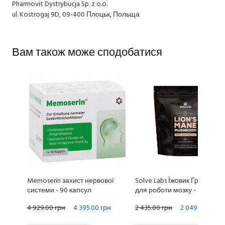
Pharmovit Dystrybucja Sp. z o.o.
ul. Kostrogaj 9D, 09-400 Плоцьк, Польща
Вам також може сподобатися
Memoserin захист нервової
Solve Labs Їжовик Гребінчас
системи - 90 капсул
для роботи мозку - 100 г
4 929.00 грн
4 395.00 грн
2 435.00 грн
2 049.00 грн