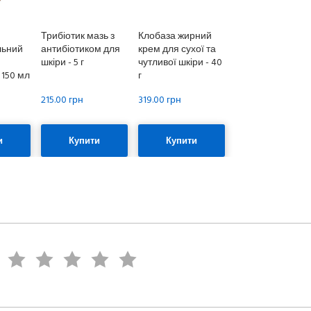
Трибіотик мазь з
Клобаза жирний
льний
антибіотиком для
крем для сухої та
шкіри - 5 г
чутливої шкіри - 40
 150 мл
г
215.00 грн
319.00 грн
и
Купити
Купити