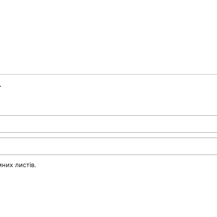
.
них листів.