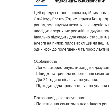
ОПИС
ПОДРОБИЦІ ТА ХАРАКТЕРИСТИКИ
Цей продукт стане вашим надійним помічн
OtriAllergy Control(ОтриАлерджи Контрол
риніту, зменшуючи нежить, закладеність 
наслідки алергічних реакцій і відчуйте п
Ідеально підходить для людей старше 18 р
алергії на пилок, пилових кліщів чи інш
один крок до полегшення та профілактик
Особливості:
- Легко використовувати завдяки дозува
- Швидке та тривале полегшення симптомі
- Дія 24 години після застосування.
- Підходить для тривалого застосування п
Показання до застосування:
- Полегшення симптомів алергічного рин