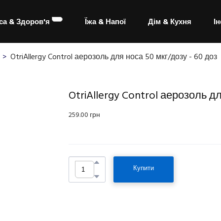
са & Здоров'я
Їжа & Напої
Дім & Кухня
І
OtriAllergy Control аерозоль для носа 50 мкг/дозу - 60 доз
OtriAllergy Control аерозоль дл
259.00 грн
Купити