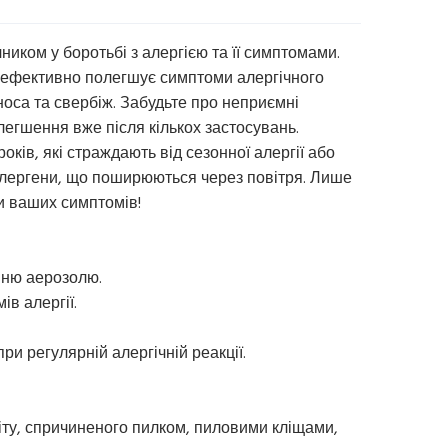
иком у боротьбі з алергією та її симптомами.
) ефективно полегшує симптоми алергічного
носа та свербіж. Забудьте про неприємні
олегшення вже після кількох застосувань.
оків, які страждають від сезонної алергії або
і алергени, що поширюються через повітря. Лише
и ваших симптомів!
нню аерозолю.
в алергії.
ри регулярній алергічній реакції.
іту, спричиненого пилком, пиловими кліщами,