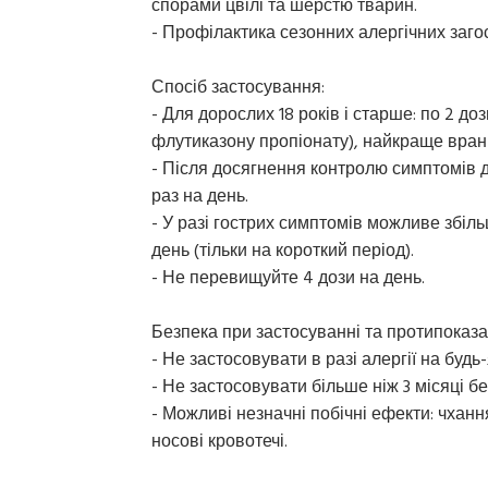
спорами цвілі та шерстю тварин.
- Профілактика сезонних алергічних заго
Спосіб застосування:
- Для дорослих 18 років і старше: по 2 доз
флутиказону пропіонату), найкраще вранц
- Після досягнення контролю симптомів д
раз на день.
- У разі гострих симптомів можливе збіль
день (тільки на короткий період).
- Не перевищуйте 4 дози на день.
Безпека при застосуванні та протипоказа
- Не застосовувати в разі алергії на будь
- Не застосовувати більше ніж 3 місяці бе
- Можливі незначні побічні ефекти: чхання
носові кровотечі.