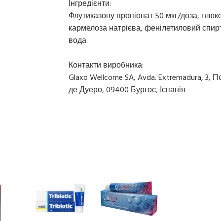
Інгредієнти:
Флутиказону пропіонат 50 мкг/доза, глюк
кармелоза натрієва, фенілетиловий спирт
вода.
Контакти виробника:
Glaxo Wellcome SA, Avda. Extremadura, 3,
де Дуеро, 09400 Бургос, Іспанія