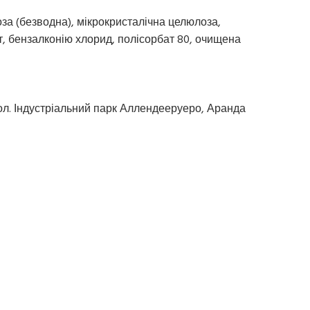
оза (безводна), мікрокристалічна целюлоза,
, бензалконію хлорид, полісорбат 80, очищена
 Пол. Індустріальний парк Аллендееруеро, Аранда