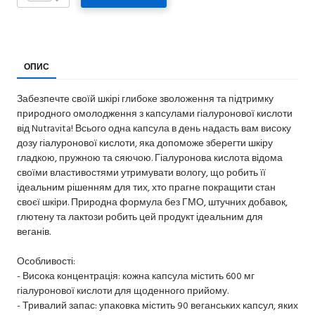
ОПИС
Забезпечте своїй шкірі глибоке зволоження та підтримку
природного омолодження з капсулами гіалуронової кислоти
від Nutravita! Всього одна капсула в день надасть вам високу
дозу гіалуронової кислоти, яка допоможе зберегти шкіру
гладкою, пружною та сяючою. Гіалуронова кислота відома
своїми властивостями утримувати вологу, що робить її
ідеальним рішенням для тих, хто прагне покращити стан
своєї шкіри. Природна формула без ГМО, штучних добавок,
глютену та лактози робить цей продукт ідеальним для
веганів.
Особливості:
- Висока концентрація: кожна капсула містить 600 мг
гіалуронової кислоти для щоденного прийому.
- Тривалий запас: упаковка містить 90 веганських капсул, яких