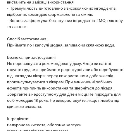
вистачить на 3 місяці використання.
- Преміум якість: виготовлено з високоякісних інгредієнтів,
відібраних командою фармакологів та хіміків.
- Веганська формула: без штучних інгредієнтів, ГМО, глютену
та лактози.
Спосіб застосування:
Приймати по 1 капсулі щодня, запиваючи склянкою води.
Безпека при застосуванні:
Не перевищувати рекомендовану дозу. Якщо ви вагітні,
годуєте грудьми, приймаєте рецептурні ліки або перебуваєте
під наглядом лікаря, перед використанням добавки слід
проконсультуватися з лікарем. При виникненні побічних
ефектів припиніть використання та зверніться до лікаря.
Зберігайте в недоступному для дітей місці. Не підходить для
осіб молодше 18 років. Не використовуйте, якщо пломба під
кришкою зламана.
Інгредієнти:
гіалуронова кислота, оболонка капсули
(гідроксипропілметилцелюлоза).