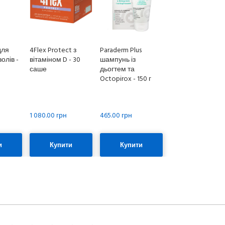
для
4Flex Protect з
Paraderm Plus
олів -
вітаміном D - 30
шампунь із
саше
дьогтем та
Octopirox - 150 г
1 080.00 грн
465.00 грн
и
Купити
Купити