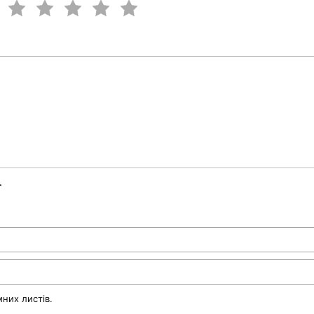
.
них листів.