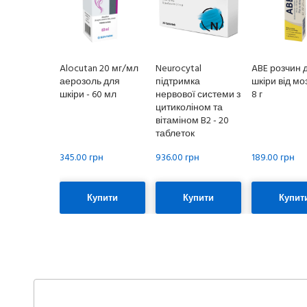
Alocutan 20 мг/мл
Neurocytal
ABE розчин 
аерозоль для
підтримка
шкіри від моз
шкіри - 60 мл
нервової системи з
8 г
цитиколіном та
вітаміном B2 - 20
таблеток
345.00 грн
936.00 грн
189.00 грн
Купити
Купити
Купит