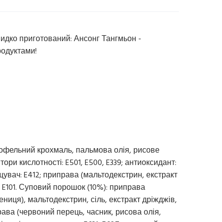
идко приготований: Ансонг Тангмьон -
родуктами!
офельний крохмаль, пальмова олія, рисове
ори кислотності: E501, E500, E339; антиоксидант:
ущувач: E412; приправа (мальтодекстрин, екстракт
: E101. Суповий порошок (10%): приправа
ениця), мальтодекстрин, сіль, екстракт дріжджів,
права (червоний перець, часник, рисова олія,