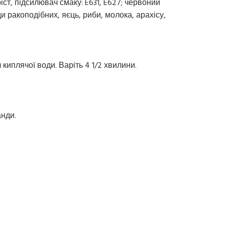
ст, підсилювач смаку: E631, E627; червоний
и ракоподібних, яєць, риби, молока, арахісу,
киплячої води. Варіть 4 1/2 хвилини.
анди.