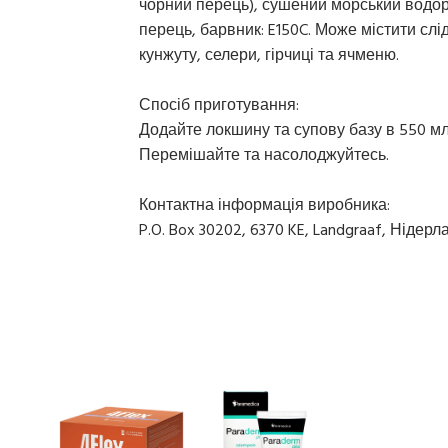
чорний перець), сушений морський водорі
перець, барвник: E150C. Може містити слід
кунжуту, селери, гірчиці та ячменю.
Спосіб приготування:
Додайте локшину та супову базу в 550 мл 
Перемішайте та насолоджуйтесь.
Контактна інформація виробника:
P.O. Box 30202, 6370 KE, Landgraaf, Нідерл