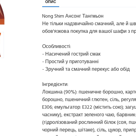
ОПИС
Nong Shim Ансонг Тангмьон
Не тільки надзвичайно смачний, але й шв
обов'язкова покупка для вашої шафи з п
Особливості:
- Насичений гострий смак
- Простий у приготуванні
- Зручний та смачний перекус або обід
Інгредієнти:
Локшина (90%): пшеничне борошно, карт
борошно, пшеничний глютен, сіль, регулят
E306; емульгатор: E322 (містить сою); заг
часнику), екстракт зеленого чаю, барвник
(гідролізований рослинний білок (соя, пш
чорний перець, шітаке), сіль, цукор, при