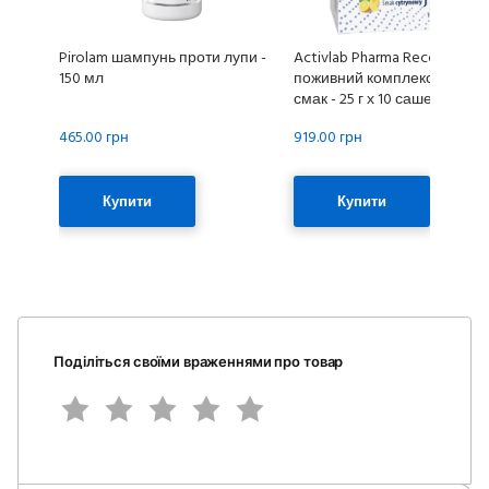
Pirolam шампунь проти лупи -
Activlab Pharma RecoMed Sk
150 мл
поживний комплекс лимон
смак - 25 г х 10 саше
465.00 грн
919.00 грн
Купити
Купити
Поділіться своїми враженнями про товар