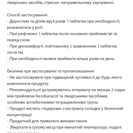
лікарських засобів, стресах, неправильному харчуванні.
Спосіб застосування:
- Дорослим та дітям від 6 років: 1 таблетка при необхідності,
розсмоктати у роті.
- При рефлюксі: 1 таблетка після основних прийомів їжі та
перед сном.
- При дискомфорті, пов'язаному з травленням: 1 таблетка
після їжі.
- При необхідності можна приймати кілька разів на день.
Безпека при застосуванні та протипоказання:
- Не застосовувати при підвищеній чутливості до будь-якого
компонента продукту.
- Рекомендується дотримуватись інтервалу не менше 2 годин
між прийомом NeoBianacid та лікарськими засобами,
особливо антибіотиками тетрациклінової групи.
- Продукт містить гліциризин з екстракту солодки у безпечній
концентрації.
- Придатний для тривалого використання.
- Зберігати в сухому місці при кімнатній температурі, подалі