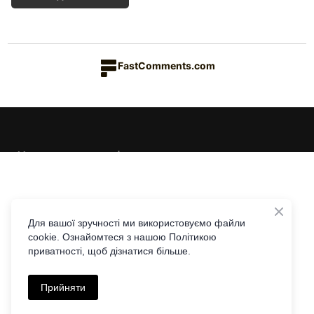
FastComments.com
Каталог товарів
Краса & Здоров'я
Їжа & Напої
Інформація
Дім & Кухня
Доставка та оплата
Для вашої зручності ми використовуємо файли
cookie. Ознайомтеся з нашою Політикою
Повернення та обмін
Контакти
приватності, щоб дізнатися більше.
Співпраця з Едісон Лі
Telegram
Viber
|
Політика приватності
Прийняти
+38 097 441 44 77
Угода користувача