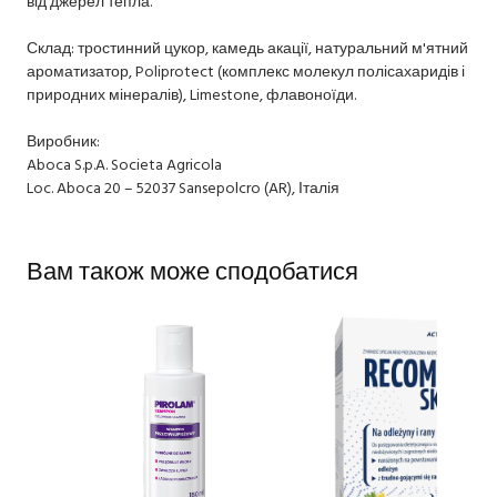
від джерел тепла.
Склад: тростинний цукор, камедь акації, натуральний м'ятний
ароматизатор, Poliprotect (комплекс молекул полісахаридів і
природних мінералів), Limestone, флавоноїди.
Виробник:
Aboca S.p.A. Societa Agricola
Loc. Aboca 20 – 52037 Sansepolcro (AR), Італія
Вам також може сподобатися