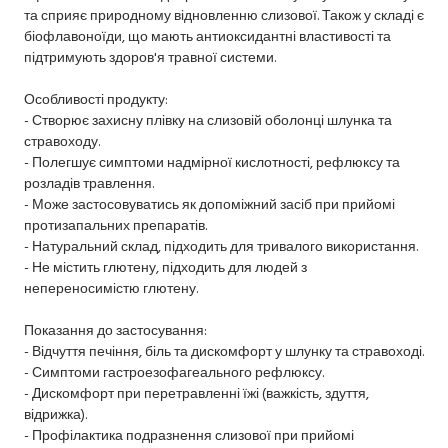
та сприяє природному відновленню слизової. Також у складі є
біофлавоноїди, що мають антиоксидантні властивості та
підтримують здоров'я травної системи.
Особливості продукту:
- Створює захисну плівку на слизовій оболонці шлунка та
стравоходу.
- Полегшує симптоми надмірної кислотності, рефлюксу та
розладів травлення.
- Може застосовуватись як допоміжний засіб при прийомі
протизапальних препаратів.
- Натуральний склад, підходить для тривалого використання.
- Не містить глютену, підходить для людей з
непереносимістю глютену.
Показання до застосування:
- Відчуття печіння, біль та дискомфорт у шлунку та стравоході.
- Симптоми гастроезофагеального рефлюксу.
- Дискомфорт при перетравленні їжі (важкість, здуття,
відрижка).
- Профілактика подразнення слизової при прийомі