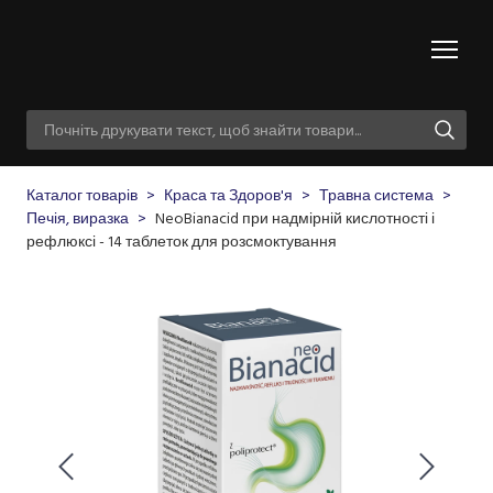
Каталог товарів
Краса та Здоров'я
Травна система
Печія, виразка
NeoBianacid при надмірній кислотності і
рефлюксі - 14 таблеток для розсмоктування