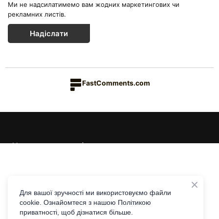
Ми не надсилатимемо вам жодних маркетингових чи
рекламних листів.
Надіслати
FastComments.com
Каталог товарів
Краса & Здоров'я
Їжа & Напої
Інформація
Дім & Кухня
Доставка та оплата
Для вашої зручності ми використовуємо файли
cookie. Ознайомтеся з нашою Політикою
Повернення та обмін
Контакти
приватності, щоб дізнатися більше.