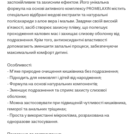
заспокійливим та захисним ефектом. Його унікальна
формула на основі активного комплексу PROMELAXIN містить
спеціально відібрані медові екстракти та натуральні
полісахариди з алое вера і мальви. Завдяки своїй високій
в’язкості, засіб створює захисну плівку, що полегшує
проходження калових мас і захищає слизову оболонку від
подразнення. Крім того, антиоксидантні властивості
допомагають зменшити запальні процеси, забезпечуючи
максимальний комфорт дитині.
Особливості:
- М’яке природне очищення кишківника без подразнення;
- Підходить для немовлят і дітей від народження;
- Формула на основі натуральних компонентів;
- Зменшує подразнення та сприяє захисту слизової
оболонки;
- Можна застосовувати при підвищеній чутливості кишківника,
геморої та анальних тріщинах;
- Проста у використанні мікроклізма, розрахована на
одноразове застосування.
Показання до застосування: