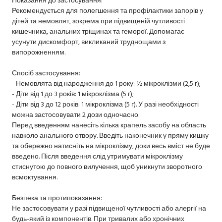
Рекомендується для полегшення та профілактики запорів у
дітей та немовлят, зокрема при підвищеній чутливості
кишечника, анальних тріщинах та геморої. Допомагає
усунути дискомфорт, викликаний труднощами з
випорожненням.
Спосіб застосування:
- Немовлята від народження до 1 року: ½ мікроклізми (2,5 г);
- Діти від 1 до 3 років: 1 мікроклізма (5 г);
- Діти від 3 до 12 років: 1 мікроклізма (5 г). У разі необхідності
можна застосовувати 2 дози одночасно.
Перед введенням нанесіть кілька крапель засобу на область
навколо анального отвору. Введіть наконечник у пряму кишку
та обережно натисніть на мікроклізму, доки весь вміст не буде
введено. Після введення слід утримувати мікроклізму
стиснутою до повного вилучення, щоб уникнути зворотного
всмоктування.
Безпека та протипоказання:
Не застосовувати у разі підвищеної чутливості або алергії на
будь-який із компонентів. При тривалих або хронічних