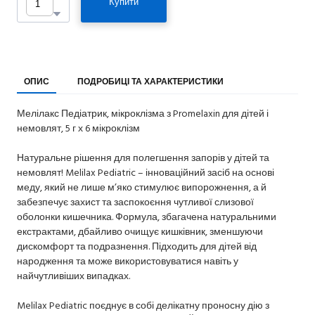
Купити
ОПИС
ПОДРОБИЦІ ТА ХАРАКТЕРИСТИКИ
Мелілакс Педіатрик, мікроклізма з Promelaxin для дітей і
немовлят, 5 г х 6 мікроклізм
Натуральне рішення для полегшення запорів у дітей та
немовлят! Melilax Pediatric – інноваційний засіб на основі
меду, який не лише м’яко стимулює випорожнення, а й
забезпечує захист та заспокоєння чутливої слизової
оболонки кишечника. Формула, збагачена натуральними
екстрактами, дбайливо очищує кишківник, зменшуючи
дискомфорт та подразнення. Підходить для дітей від
народження та може використовуватися навіть у
найчутливіших випадках.
Melilax Pediatric поєднує в собі делікатну проносну дію з