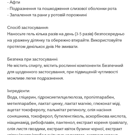
- Афти
- Подразнення та пошкодження слизової оболонки рота
- Запалення та рани у ротовій порожнині
Спосіб застосування:
Наносьте гель кілька разів на день (3-5 разів) безпосередньо
на уражену ділянку та обережно втирайте. Використовуйте
протягом декількох днів. Не змивати.
Безпека при застосуванні:
Не містить спирту, містить рослинні компоненти. Безпечний
для щоденного застосування, при підвищеній чутливості
можливе легке подразнення.
Інгредієнти:
Вода, гліцерин, гідроксиетилцелюлоза, пропілпарабен,
метилпарабен, лактат цинку, лактат магнію, глюконат міді,
ацетат токоферолу, пальмітат ретинолу, олія насіння
соняшника, токоферол, бутиленгліколь, аскорбінова кислота,
ніацинамід, рибофлавін, пантенол, екстракт кореня гравілату,
олія листя гвоздики, екстракт квіток бузини чорної, екстракт
квіток/листя/стебел зніту вузьколистого, екстракт кореня