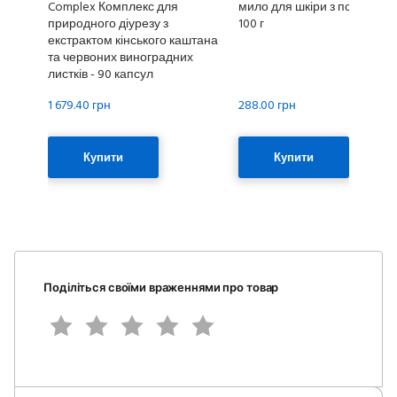
Complex Комплекс для
мило для шкіри з псоріазом
природного діурезу з
100 г
екстрактом кінського каштана
та червоних виноградних
листків - 90 капсул
1 679.40 грн
288.00 грн
Купити
Купити
Поділіться своїми враженнями про товар