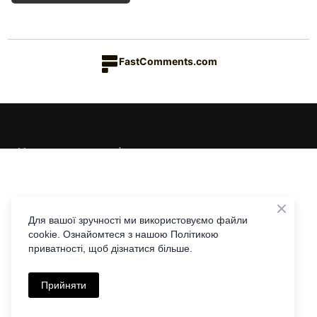
FastComments.com
Каталог товарів
Краса & Здоров'я
Їжа & Напої
Інформація
Дім & Кухня
Доставка та оплата
Для вашої зручності ми використовуємо файли
cookie. Ознайомтеся з нашою Політикою
Повернення та обмін
Контакти
приватності, щоб дізнатися більше.
Співпраця з Едісон Лі
Telegram
Viber
|
Політика приватності
Прийняти
+38 097 441 44 77
Угода користувача
© Едісон Лі. Since 2022
moc.liamg%40eniarku.eel.noside