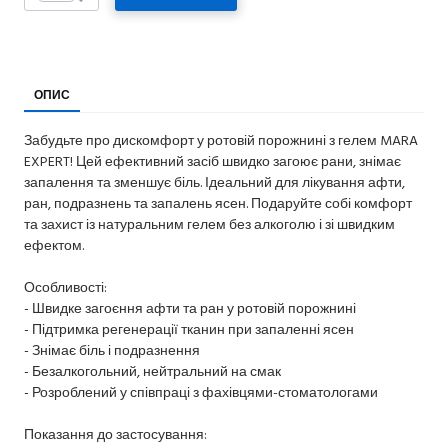
ОПИС
Забудьте про дискомфорт у ротовій порожнині з гелем MARA
EXPERT! Цей ефективний засіб швидко загоює рани, знімає
запалення та зменшує біль. Ідеальний для лікування афти,
ран, подразнень та запалень ясен. Подаруйте собі комфорт
та захист із натуральним гелем без алкоголю і зі швидким
ефектом.
Особливості:
- Швидке загоєння афти та ран у ротовій порожнині
- Підтримка регенерації тканин при запаленні ясен
- Знімає біль і подразнення
- Безалкогольний, нейтральний на смак
- Розроблений у співпраці з фахівцями-стоматологами
Показання до застосування: