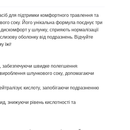
засіб для підтримки комфортного травлення та
вого соку. Його унікальна формула поєднує три
 дискомфорт у шлунку, сприяють нормалізації
слизову оболонку від подразнень. Відчуйте
у їжі!
о, забезпечуючи швидке полегшення:
 вироблення шлункового соку, допомагаючи
 нейтралізує кислоту, запобігаючи подразненню
цид, знижуючи рівень кислотності та