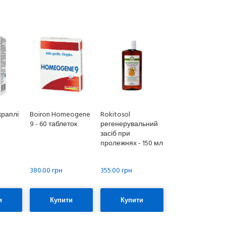
краплі
Boiron Homeogene
Rokitosol
9 - 60 таблеток
регенерувальний
засіб при
пролежнях - 150 мл
380.00 грн
355.00 грн
и
Купити
Купити