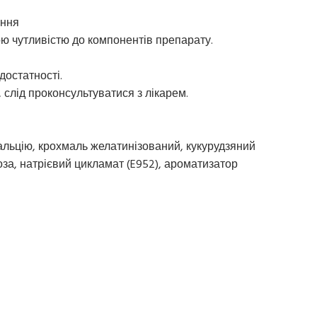
ання
ю чутливістю до компонентів препарату.
достатності.
, слід проконсультуватися з лікарем.
альцію, крохмаль желатинізований, кукурудзяний
за, натрієвий цикламат (E952), ароматизатор