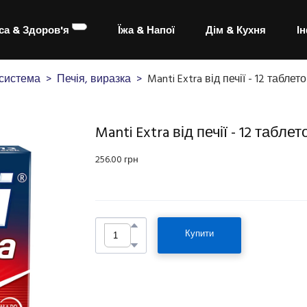
са & Здоров'я
Їжа & Напої
Дім & Кухня
І
система
Печія, виразка
Manti Extra від печії - 12 табл
Manti Extra від печії - 12 табл
256.00 грн
Купити