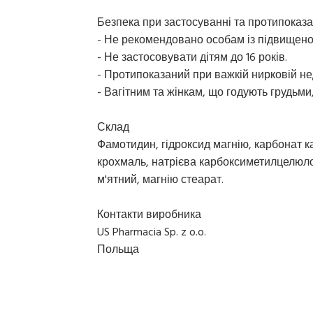
Безпека при застосуванні та протипоказ
- Не рекомендовано особам із підвищено
- Не застосовувати дітям до 16 років.
- Протипоказаний при важкій нирковій не
- Вагітним та жінкам, що годують грудьми
Склад
Фамотидин, гідроксид магнію, карбонат к
крохмаль, натрієва карбоксиметилцелюло
м'ятний, магнію стеарат.
Контакти виробника
US Pharmacia Sp. z o.o.
Польща