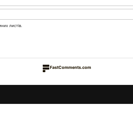
них листів.
FastComments.com