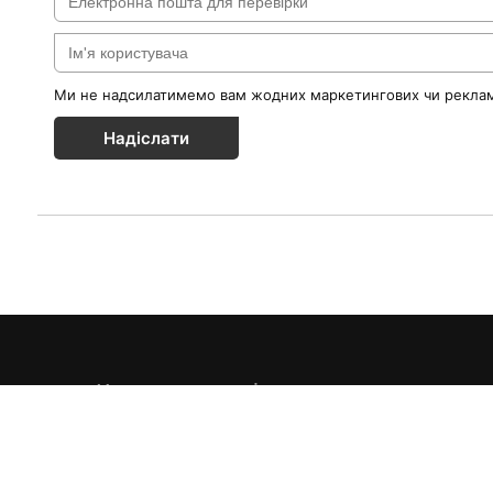
Ми не надсилатимемо вам жодних маркетингових чи реклам
Надіслати
Каталог товарів
Краса & Здоров'я
Їжа & Напої
Інформація
Дім & Кухня