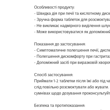
Особливості продукту:
- Швидка дія при печії та кислотному дис
- Зручна форма таблеток для розсмоктув
- Не викликає надмірного виділення шлун
- Може використовуватися як допоміжний 
Показання до застосування:
- Симптоматичне полегшення печії, диспеп
- Полегшення дискомфорту при гастритах
- Допоміжний засіб при виразковій хворо
Спосіб застосування:
Приймати 1-2 таблетки після їжі або під 
слід повільно розсмоктувати або жувати
сумнівах щодо дозування проконсультуйт
Безпека та протипоказання: