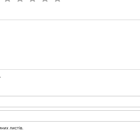
.
них листів.