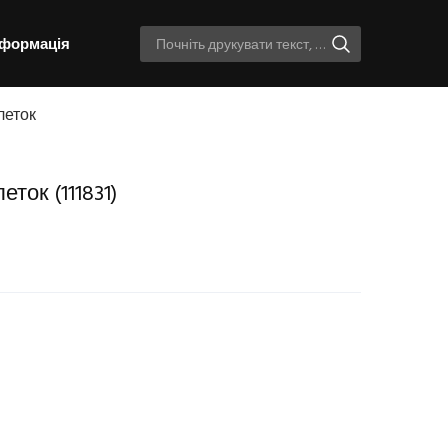
нформація
леток
леток
(111831)