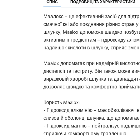
ОПИС
ПОДРОБИЦІ ТА ХАРАКТЕРИСТИКИ
Маалокс – це ефективний засіб для підт
смачної їжі або поєднання різних страв у
шлунку, Maalox допоможе швидко позбут
активним інгредієнтам – гідроксиду алюмі
надлишок кислоти в шлунку, сприяє зменш
Maalox допомагає при надмірній кислотно
диспепсії та гастриту. Він також може в
виразковій хворобі шлунка та дванадцят
дозволяє швидко та комфортно приймати за
Користь Maalox:
- Гідроксид алюмінію – має обволікаючі 
слизовій оболонці шлунка, що допомагає
- Гідроксид магнію – нейтралізує надлиш
сприяючи комфортному травленню.