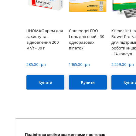
LINOMAG крем для
Corneregel EDO
Kijimea Irrita
захисту та
Гель для очей - 30
Bowel Pro к
відновлення 200
одноразових
для підтрим
мг/г - 30 г
піпеток
роботи кишк
- 14 капсул
285.00 грн
1 165.00 грн
2 259.00 грн
Купити
Купити
Купит
Поділіться своїми враженнями про товар