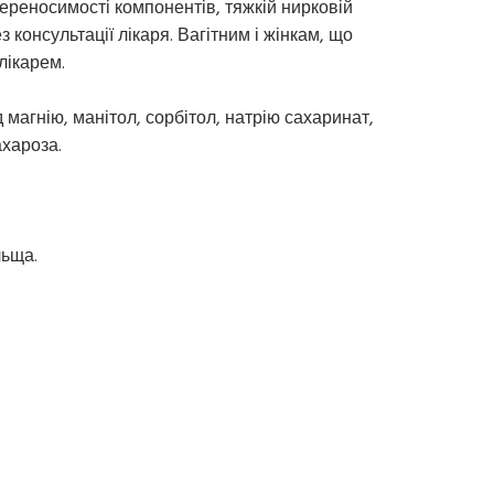
ереносимості компонентів, тяжкій нирковій
з консультації лікаря. Вагітним і жінкам, що
лікарем.
д магнію, манітол, сорбітол, натрію сахаринат,
ахароза.
льща.