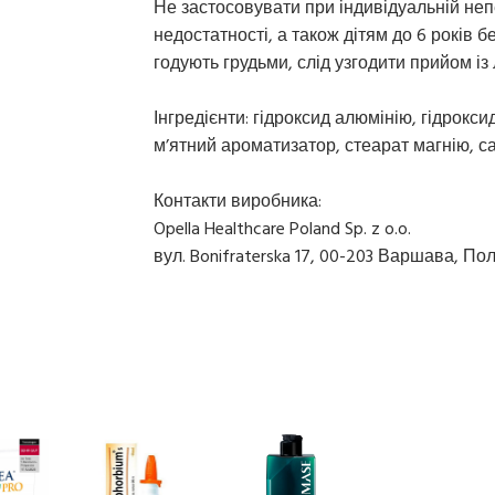
Не застосовувати при індивідуальній неп
недостатності, а також дітям до 6 років бе
годують грудьми, слід узгодити прийом із 
Інгредієнти: гідроксид алюмінію, гідрокси
м’ятний ароматизатор, стеарат магнію, с
Контакти виробника:
Opella Healthcare Poland Sp. z o.o.
вул. Bonifraterska 17, 00-203 Варшава, По