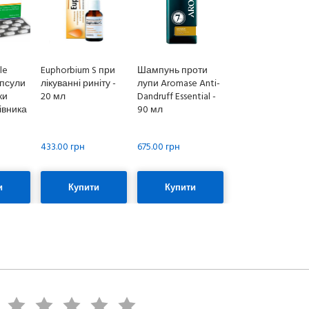
ble
Euphorbium S при
Шампунь проти
апсули
лікуванні риніту -
лупи Aromase Anti-
ки
20 мл
Dandruff Essential -
івника
90 мл
433.00 грн
675.00 грн
и
Купити
Купити