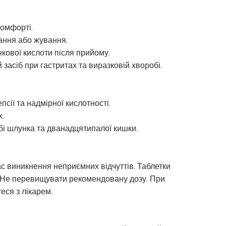
комфорті.
ання або жування.
кової кислоти після прийому.
засіб при гастритах та виразковій хворобі.
сії та надмірної кислотності.
.
бі шлунка та дванадцятипалої кишки.
час виникнення неприємних відчуттів. Таблетки
. Не перевищувати рекомендовану дозу. При
еся з лікарем.