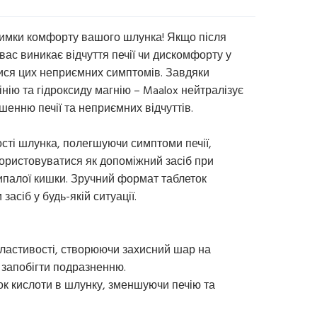
римки комфорту вашого шлунка! Якщо після
 вас виникає відчуття печії чи дискомфорту у
ися цих неприємних симптомів. Завдяки
нію та гідроксиду магнію – Maalox нейтралізує
енню печії та неприємних відчуттів.
сті шлунка, полегшуючи симптоми печії,
икористовуватися як допоміжний засіб при
ипалої кишки. Зручний формат таблеток
сіб у будь-якій ситуації.
властивості, створюючи захисний шар на
 запобігти подразненню.
ок кислоти в шлунку, зменшуючи печію та