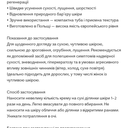
регенерації
• Швидке усунення сухості, лущення, шорсткості
• Відновлення природного бар’єру шкіри
• Зручне використання — компактна туба і приємна текстура
• Виготовлено в Польщі — висока якість європейського рівня
Показання до застосування
Для щоденного догляду за сухою, чутливою шкірою,
схильною до зроговіння, огрубіння, лущення. Рекомендується
як допоміжний засіб для полегшення симптомів надмірної
сухості, зневоднення, гіперкератозу та в умовах агресивного
впливу зовнішніх чинників (вітер, холод, сухе повітря).
Ідеально підходить для дорослих, у тому числі жінок із
чутливою шкірою.
Спосіб застосування
Наносити невелику кількість крему на сухі ділянки шкіри 1–2
рази на день. Легко вмасувати до повного вбирання. Не
наносити на шкіру обличчя або ділянки з відкритими ранами.
Уникати потрапляння в очі.
Безпека при застосуванні та протипоказання