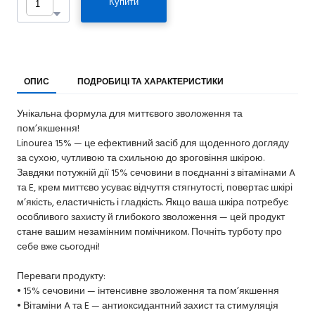
Купити
ОПИС
ПОДРОБИЦІ ТА ХАРАКТЕРИСТИКИ
Унікальна формула для миттєвого зволоження та
пом’якшення!
Linourea 15% — це ефективний засіб для щоденного догляду
за сухою, чутливою та схильною до зроговіння шкірою.
Завдяки потужній дії 15% сечовини в поєднанні з вітамінами A
та E, крем миттєво усуває відчуття стягнутості, повертає шкірі
м’якість, еластичність і гладкість. Якщо ваша шкіра потребує
особливого захисту й глибокого зволоження — цей продукт
стане вашим незамінним помічником. Почніть турботу про
себе вже сьогодні!
Переваги продукту:
• 15% сечовини — інтенсивне зволоження та пом’якшення
• Вітаміни A та E — антиоксидантний захист та стимуляція