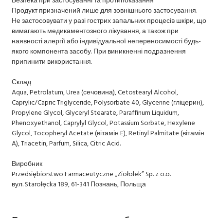
Продукт призначений лише для зовнішнього застосування.
Не застосовувати у разі гострих запальних процесів шкіри, що
вимагають медикаментозного лікування, а також при
наявності алергії або індивідуальної непереносимості будь-
якого компонента засобу. При виникненні подразнення
припинити використання.
Склад
Aqua, Petrolatum, Urea (сечовина), Cetostearyl Alcohol,
Caprylic/Capric Triglyceride, Polysorbate 40, Glycerine (гліцерин),
Propylene Glycol, Glyceryl Stearate, Paraffinum Liquidum,
Phenoxyethanol, Caprylyl Glycol, Potassium Sorbate, Hexylene
Glycol, Tocopheryl Acetate (вітамін E), Retinyl Palmitate (вітамін
A), Triacetin, Parfum, Silica, Citric Acid.
Виробник
Przedsiębiorstwo Farmaceutyczne „Ziołolek” Sp. z o.o.
вул. Starołęcka 189, 61-341 Познань, Польща