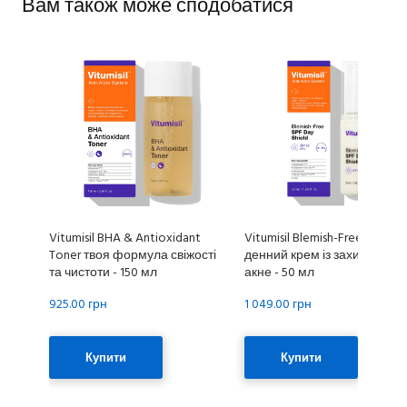
Вам також може сподобатися
Vitumisil BHA & Antioxidant
Vitumisil Blemish-Free SPF 50
Toner твоя формула свіжості
денний крем із захистом від
та чистоти - 150 мл
акне - 50 мл
925.00 грн
1 049.00 грн
Купити
Купити