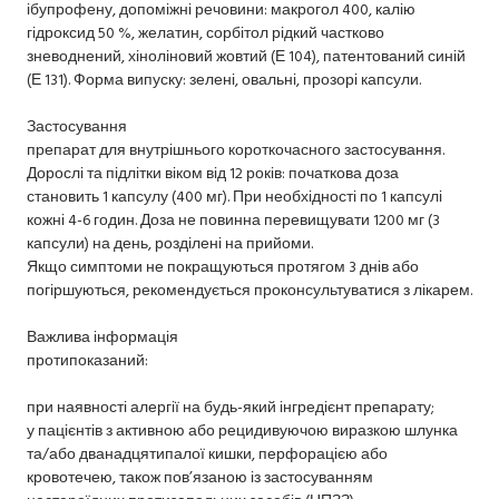
ібупрофену, допоміжні речовини: макрогол 400, калію
гідроксид 50 %, желатин, сорбітол рідкий частково
зневоднений, хіноліновий жовтий (Е 104), патентований синій
(Е 131). Форма випуску: зелені, овальні, прозорі капсули.
Застосування
препарат для внутрішнього короткочасного застосування.
Дорослі та підлітки віком від 12 років: початкова доза
становить 1 капсулу (400 мг). При необхідності по 1 капсулі
кожні 4-6 годин. Доза не повинна перевищувати 1200 мг (3
капсули) на день, розділені на прийоми.
Якщо симптоми не покращуються протягом 3 днів або
погіршуються, рекомендується проконсультуватися з лікарем.
Важлива інформація
протипоказаний:
при наявності алергії на будь-який інгредієнт препарату;
у пацієнтів з активною або рецидивуючою виразкою шлунка
та/або дванадцятипалої кишки, перфорацією або
кровотечею, також пов’язаною із застосуванням