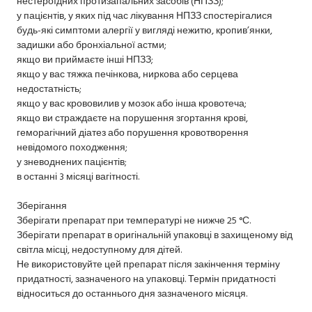
нестероїдних протизапальних засобів (НПЗЗ);
у пацієнтів, у яких під час лікування НПЗЗ спостерігалися
будь-які симптоми алергії у вигляді нежитю, кропив’янки,
задишки або бронхіальної астми;
якщо ви приймаєте інші НПЗЗ;
якщо у вас тяжка печінкова, ниркова або серцева
недостатність;
якщо у вас крововилив у мозок або інша кровотеча;
якщо ви страждаєте на порушення згортання крові,
геморагічний діатез або порушення кровотворення
невідомого походження;
у зневоднених пацієнтів;
в останні 3 місяці вагітності.
Зберігання
Зберігати препарат при температурі не нижче 25 °С.
Зберігати препарат в оригінальній упаковці в захищеному від
світла місці, недоступному для дітей.
Не використовуйте цей препарат після закінчення терміну
придатності, зазначеного на упаковці. Термін придатності
відноситься до останнього дня зазначеного місяця.