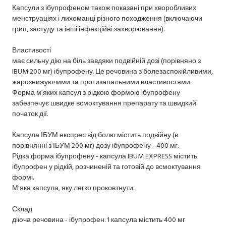
Капсули з ібупрофеном також показані при хворобливих
менструаціях і лихоманці різного походження (включаючи
грип, застуду та інші інфекційні захворювання).
Властивості
має сильну дію на біль завдяки подвійній дозі (порівняно з
IBUM 200 мг) ібупрофену. Це речовина з болезаспокійливими,
жарознижуючими та протизапальними властивостями.
Форма м’яких капсул з рідкою формою ібупрофену
забезпечує швидке всмоктування препарату та швидкий
початок дії.
Капсула ІБУМ експрес від болю містить подвійну (в
порівнянні з ІБУМ 200 мг) дозу ібупрофену - 400 мг.
Рідка форма ібупрофену - капсула IBUM EXPRESS містить
ібупрофен у рідкій, розчиненій та готовій до всмоктування
формі.
М'яка капсула, яку легко проковтнути.
Склад
діюча речовина - ібупрофен. 1 капсула містить 400 мг