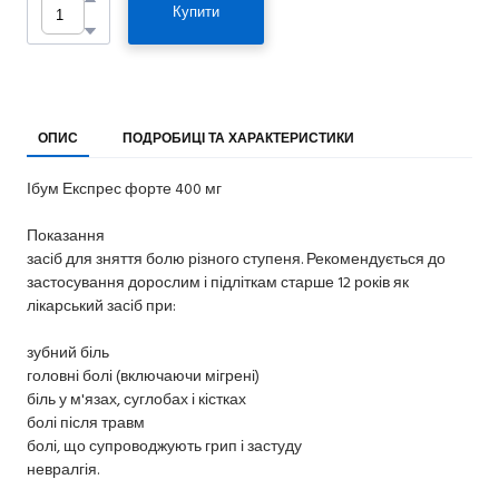
Купити
ОПИС
ПОДРОБИЦІ ТА ХАРАКТЕРИСТИКИ
Ібум Експрес форте 400 мг
Показання
засіб для зняття болю різного ступеня. Рекомендується до
застосування дорослим і підліткам старше 12 років як
лікарський засіб при:
зубний біль
головні болі (включаючи мігрені)
біль у м'язах, суглобах і кістках
болі після травм
болі, що супроводжують грип і застуду
невралгія.