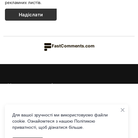
рекламних листів.
Надіслати
FastComments.com
Каталог товарів
Краса & Здоров'я
Їжа & Напої
Інформація
Дім & Кухня
Доставка та оплата
Для вашої зручності ми використовуємо файли
cookie. Ознайомтеся з нашою Політикою
Повернення та обмін
Контакти
приватності, щоб дізнатися більше.
Співпраця з Едісон Лі
Telegram
Viber
|