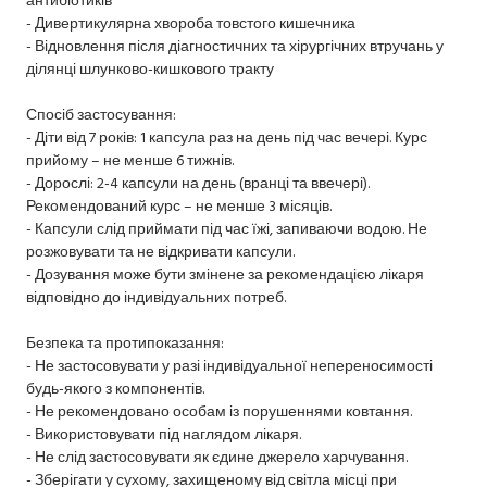
- Дивертикулярна хвороба товстого кишечника
- Відновлення після діагностичних та хірургічних втручань у
ділянці шлунково-кишкового тракту
Спосіб застосування:
- Діти від 7 років: 1 капсула раз на день під час вечері. Курс
прийому – не менше 6 тижнів.
- Дорослі: 2-4 капсули на день (вранці та ввечері).
Рекомендований курс – не менше 3 місяців.
- Капсули слід приймати під час їжі, запиваючи водою. Не
розжовувати та не відкривати капсули.
- Дозування може бути змінене за рекомендацією лікаря
відповідно до індивідуальних потреб.
Безпека та протипоказання:
- Не застосовувати у разі індивідуальної непереносимості
будь-якого з компонентів.
- Не рекомендовано особам із порушеннями ковтання.
- Використовувати під наглядом лікаря.
- Не слід застосовувати як єдине джерело харчування.
- Зберігати у сухому, захищеному від світла місці при