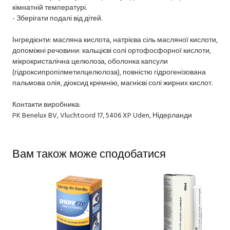
кімнатній температурі.
- Зберігати подалі від дітей.
Інгредієнти: масляна кислота, натрієва сіль масляної кислоти,
допоміжні речовини: кальцієві солі ортофосфорної кислоти,
мікрокристалічна целюлоза, оболонка капсули
(гідроксипропілметилцелюлоза), повністю гідрогенізована
пальмова олія, діоксид кремнію, магнієві солі жирних кислот.
Контакти виробника:
PK Benelux BV, Vluchtoord 17, 5406 XP Uden, Нідерланди
Вам також може сподобатися