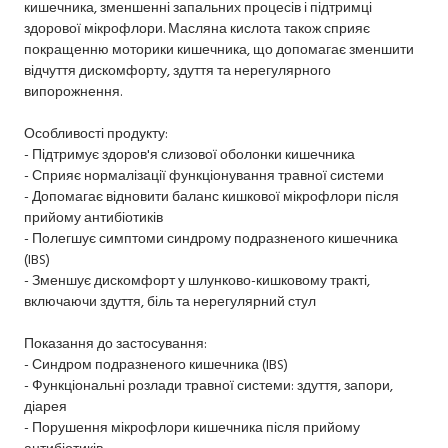
кишечника, зменшенні запальних процесів і підтримці
здорової мікрофлори. Масляна кислота також сприяє
покращенню моторики кишечника, що допомагає зменшити
відчуття дискомфорту, здуття та нерегулярного
випорожнення.
Особливості продукту:
- Підтримує здоров'я слизової оболонки кишечника
- Сприяє нормалізації функціонування травної системи
- Допомагає відновити баланс кишкової мікрофлори після
прийому антибіотиків
- Полегшує симптоми синдрому подразненого кишечника
(IBS)
- Зменшує дискомфорт у шлунково-кишковому тракті,
включаючи здуття, біль та нерегулярний стул
Показання до застосування:
- Синдром подразненого кишечника (IBS)
- Функціональні розлади травної системи: здуття, запори,
діарея
- Порушення мікрофлори кишечника після прийому
антибіотиків