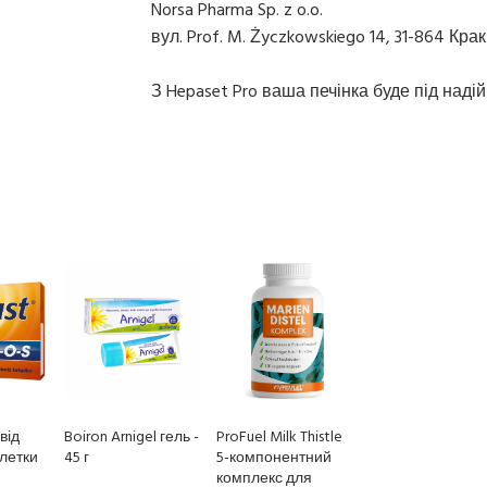
Norsa Pharma Sp. z o.o.
вул. Prof. M. Życzkowskiego 14, 31-864 Кра
З Hepaset Pro ваша печінка буде під над
від
Boiron Arnigel гель -
ProFuel Milk Thistle
блетки
45 г
5-компонентний
комплекс для