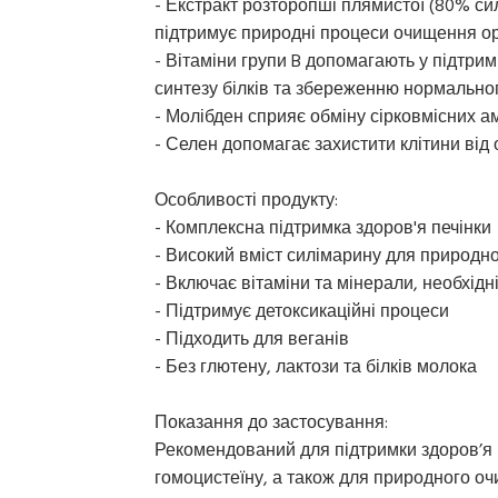
- Екстракт розторопші плямистої (80% сил
підтримує природні процеси очищення ор
- Вітаміни групи B допомагають у підтри
синтезу білків та збереженню нормальног
- Молібден сприяє обміну сірковмісних а
- Селен допомагає захистити клітини від
Особливості продукту:
- Комплексна підтримка здоров'я печінки
- Високий вміст силімарину для природно
- Включає вітаміни та мінерали, необхід
- Підтримує детоксикаційні процеси
- Підходить для веганів
- Без глютену, лактози та білків молока
Показання до застосування:
Рекомендований для підтримки здоров’я п
гомоцистеїну, а також для природного оч