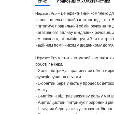
ОПИС
ПОДРОБИЦІ ТА ХАРАКТЕРИСТИКИ
Hepaset Pro – це ефективний комплекс дл
основі ретельно підібраних інгредієнтів
підтримує правильний обмін речовин та д
негативного впливу шкідливих речовин. За
амінокислот, вітамінів групи B та екстра
надійним помічником у щоденному догляді
Hepaset Pro містить потужний комплекс а
роботі печінки:
- Холін підтримує правильний обмін жир
функціонування печінки.
- L-орнітин бере участь у процесах дето
аміаку.
- L-метіонін відіграє важливу роль у мет
- Ацетилцистеїн підтримує природний рів
- L-таурин бере участь у ключових біолог