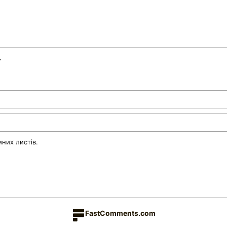
.
них листів.
FastComments.com