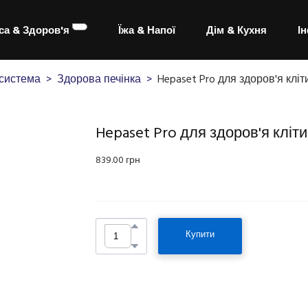
са & Здоров'я
Їжа & Напої
Дім & Кухня
І
система
Здорова печінка
Hepaset Pro для здоров'я кліт
Hepaset Pro для здоров'я кліти
839.00 грн
Купити