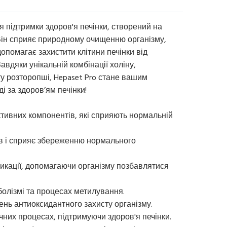
я підтримки здоров'я печінки, створений на
. Він сприяє природному очищенню організму,
опомагає захистити клітини печінки від
вдяки унікальній комбінації холіну,
кту розторопші, Hepaset Pro стане вашим
 за здоров’ям печінки!
ктивних компонентів, які сприяють нормальній
ів і сприяє збереженню нормального
ксикації, допомагаючи організму позбавлятися
аболізмі та процесах метилування.
ень антиоксидантного захисту організму.
ічних процесах, підтримуючи здоров'я печінки.