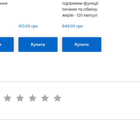
ання
підтримки функції
печінки та обміну
жирів - 120 капсул
413.00 грн
849.00 грн
и
Купити
Купити