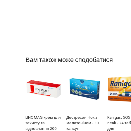
Вам також може сподобатися
LINOMAG крем для
Дестресан Нок з
Ranigast SOS 
захисту та
мелатоніном - 30
печії - 24 та
відновлення 200
капсул
для