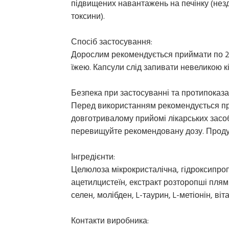
підвищених навантажень на печінку (нез
токсини).
Спосіб застосування:
Дорослим рекомендується приймати по 2 
їжею. Капсули слід запивати невеликою кі
Безпека при застосуванні та протипоказа
Перед використанням рекомендується про
довготривалому прийомі лікарських засобів
перевищуйте рекомендовану дозу. Продук
Інгредієнти:
Целюлоза мікрокристалічна, гідроксипроп
ацетилцистеїн, екстракт розторопші плям
селен, молібден, L-таурин, L-метіонін, віта
Контакти виробника: