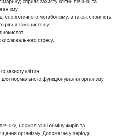
імарину) сприяє захисту клітин печінки та
ганізму.
мці енергетичного метаболізму, а також сприяють
о рівня гомоцистеїну.
мінокислот.
 окислювального стресу.
го захисту клітин
ні для нормального функціонування організму
ечінки, нормалізації обміну жирів та
ищення організму. Допомагає у періоди