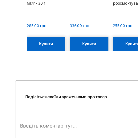
мг/г - 30 г
розсмоктув
285.00 грн
336.00 грн
255.00 грн
Купити
Купити
Купит
Поділіться своїми враженнями про товар