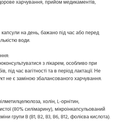
дорове харчування, прийом медикаментів,
капсули на день, бажано під час або перед
лькістю води.
ння:
консультуватися з лікарем, особливо при
, під час вагітності та в період лактації. Не
т не є заміною збалансованого харчування.
ілметилцелюлоза, холін, L-орнітин,
истої (80% силімарину), мікроінкапсульований
міни групи B (B1, B2, B3, B6, B12, фолієва кислота).