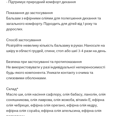
- Підтримує природний комфорт дихання
Показання до застосування
Бальзам з ефірними оліями для полегшення дихання та
загального комфорту. Підходить для дітей від 1 року та
дорослих.
Спосіб застосування
Розігрійте невелику кількість бальзаму в руках. Наносьте на
шкіру в області грудей, спини, стоп або шиї 3-4 рази на день.
Безпека при застосуванні та протипоказання
Не використовувати у разі індивідуальної непереносимості
будь-якого компонента. Уникати контакту з очима та
слизовими оболонками.
Склад*
Масло ши, олія насіння сафлору, олія бабасу, ланолін, олія
соняшникова, олія лаврова, олія жожоба, вітамін Е, ефірна
олія чебрецю, ефірна олія орегано, ефірна олія кедру,
ефірна олія copaiba, ефірна олія апельсина, ефірна олія
розмарину.