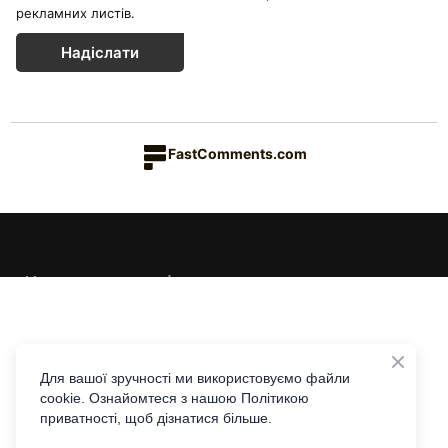
рекламних листів.
Надіслати
FastComments.com
Каталог товарів
Краса & Здоров'я
Їжа & Напої
Інформація
Дім & Кухня
Доставка та оплата
Для вашої зручності ми використовуємо файли
cookie. Ознайомтеся з нашою Політикою
Повернення та обмін
Контакти
приватності, щоб дізнатися більше.
Співпраця з Едісон Лі
Telegram
Viber