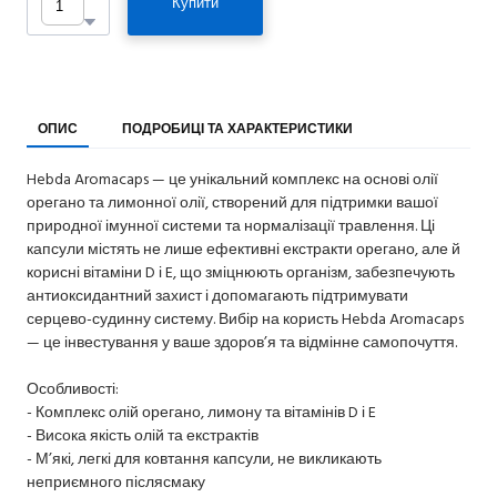
Купити
ОПИС
ПОДРОБИЦІ ТА ХАРАКТЕРИСТИКИ
Hebda Aromacaps — це унікальний комплекс на основі олії
орегано та лимонної олії, створений для підтримки вашої
природної імунної системи та нормалізації травлення. Ці
капсули містять не лише ефективні екстракти орегано, але й
корисні вітаміни D і E, що зміцнюють організм, забезпечують
антиоксидантний захист і допомагають підтримувати
серцево-судинну систему. Вибір на користь Hebda Aromacaps
— це інвестування у ваше здоров’я та відмінне самопочуття.
Особливості:
- Комплекс олій орегано, лимону та вітамінів D і E
- Висока якість олій та екстрактів
- М’які, легкі для ковтання капсули, не викликають
неприємного післясмаку