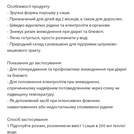
Особливості продукту:
- Зручна форма порошку у саше.
- Призначений для дітей від 2 місяців, а також для дорослих.
- Швидко відновлює рідини та електроліти в організмі.
- Знижує ризик зневоднення при діареї та блювоті.
- Легко готується, просто розчинити у воді.
- Природний склад з ромашкою для підтримки шлунково-
кишкового тракту.
Показання до застосування:
- Для попередження та профілактики зневоднення при діареї
та блювоті.
- Для поповнення електролітів при зневодненні,
спричиненому надмірним потовиділенням через спеку чи
підвищену температуру.
- Як допоміжний засіб при інтенсивних фізичних
навантаженнях або недостатньому споживанні рідини.
Спосіб застосування:
1. Підготуйте розчин, розчиняючи вміст 1 саше в 200 мл теплої
води.