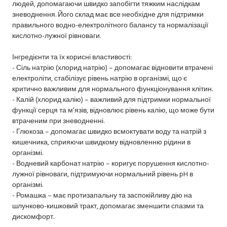
людей, допомагаючи швидко запобігти тяжким наслідкам
зневоднення. Його склад має все необхідне для підтримки
правильного водно-електролітного балансу та нормалізації
кислотно-лужної рівноваги.
Інгредієнти та їх корисні властивості:
- Сіль натрію (хлорид натрію) – допомагає відновити втрачені
електроліти, стабілізує рівень натрію в організмі, що є
критично важливим для нормального функціонування клітин.
- Калій (хлорид калію) – важливий для підтримки нормальної
функції серця та м’язів, відновлює рівень калію, що може бути
втраченим при зневодненні.
- Глюкоза – допомагає швидко всмоктувати воду та натрій з
кишечника, сприяючи швидкому відновленню рідини в
організмі.
- Водневий карбонат натрію – коригує порушення кислотно-
лужної рівноваги, підтримуючи нормальний рівень pH в
організмі.
- Ромашка – має протизапальну та заспокійливу дію на
шлунково-кишковий тракт, допомагає зменшити спазми та
дискомфорт.