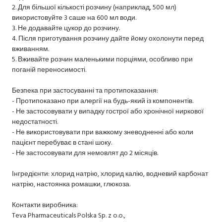
2. Для більшої кількості розчину (наприклад, 500 мл)
використовуйте 3 саше на 600 мл води.
3. Не додавайте цукор до розчину.
4. Після приготування розчину дайте йому охолонути перед
вживанням.
5. Вживайте розчин маленькими порціями, особливо при
поганій переносимості.
Безпека при застосуванні та протипоказання:
- Протипоказано при алергії на будь-який із компонентів.
- Не застосовувати у випадку гострої або хронічної ниркової
недостатності.
- Не використовувати при важкому зневодненні або коли
пацієнт перебуває в стані шоку.
- Не застосовувати для немовлят до 2 місяців.
Інгредієнти: хлорид натрію, хлорид калію, водневий карбонат
натрію, настоянка ромашки, глюкоза.
Контакти виробника:
Teva Pharmaceuticals Polska Sp. z o.o.,