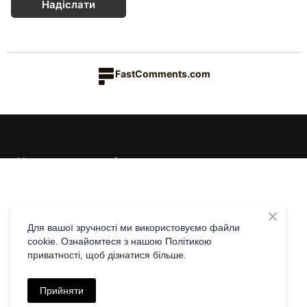
Надіслати
FastComments.com
Каталог товарів
Краса & Здоров'я
Їжа & Напої
Інформація
Дім & Кухня
Доставка та оплата
Для вашої зручності ми використовуємо файли
cookie. Ознайомтеся з нашою Політикою
Повернення та обмін
Контакти
приватності, щоб дізнатися більше.
Співпраця з Едісон Лі
Telegram
Viber
|
Політика приватності
Прийняти
+38 097 441 44 77