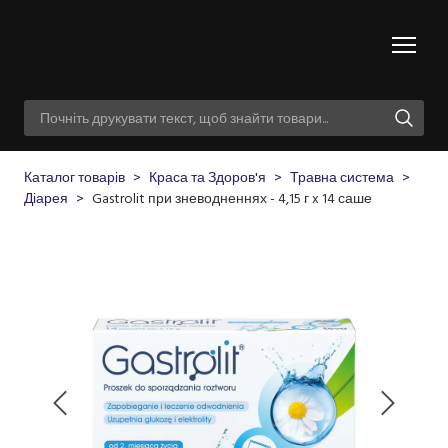
Каталог товарів
Краса та Здоров'я
Травна система
Діарея
Gastrolit при зневодненнях - 4,15 г x 14 саше