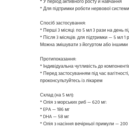
* У період активного росту й навчання
* Для підтримки роботи нервової систем
Спосіб застосування:
* Перші 3 місяці: по 5 мл 3 рази на день пі
* Після 3 місяців: для підтримки — 5 мл 1 
Можна змішувати з йогуртом або іншими
Протипоказання:
* Індивідуальна чутливість до компоненті
* Перед застосуванням під час вагітності,
проконсультуйтесь із лікарем
Склад (на 5 мл):
* Олія з морських риб — 620 мг:
* EPA — 186 мг
* DHA — 58 мг
* Олія з насіння вечірньої примули — 200 