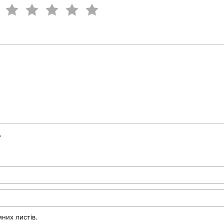
.
них листів.