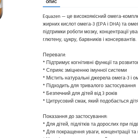
ОПИС
Equazen — це високоякісний омега-компл
жирних кислот омега-3 (EPA і DHA) та оме
підтримки роботи мозку, концентрації уваг
глютену, цукру, барвників і консервантів.
Переваги:
* Підтримує когнітивні функції та розвито
* Сприяє зміцненню імунної системи
* Містить натуральні джерела омега-3 і 
* Підходить для тривалого застосування
* Безпечний для дітей від 3 років
* Цитрусовий смак, який подобається діт
Показання до застосування:
* Для дітей, підлітків та дорослих при 
* Для покращення уваги, концентрації та 