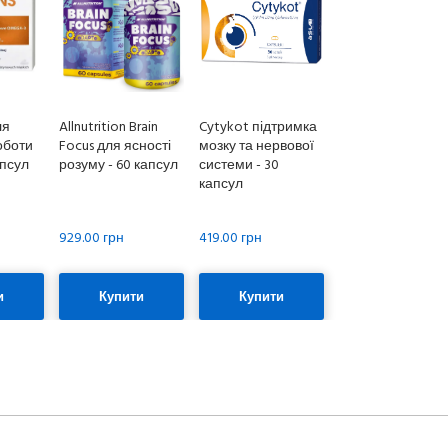
ля
Allnutrition Brain
Cytykot підтримка
оботи
Focus для ясності
мозку та нервової
апсул
розуму - 60 капсул
системи - 30
капсул
929.00 грн
419.00 грн
и
Купити
Купити