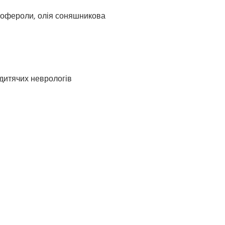
кофероли, олія соняшникова
дитячих неврологів