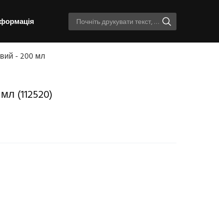
нформація
вий - 200 мл
 мл
(112520)