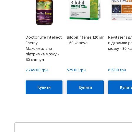
Doctor Life Intellect
Bilobil Intense 120 мг
Revitasens д
Energy
- 60 капсул
підтримки р
Максимальна
мозку - 30 к
підтримка мозку -
60 капсул
2 249.00 грн
529.00 грн
615.00 грн
Купити
Купити
Купит