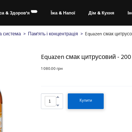
са & Здоров'я
Їжа & Напої
Дім & Кухня
І
а система
Пам'ять і концентрація
Equazen смак цитрусо
Equazen смак цитрусовий - 200
1 080.00 грн
Купити