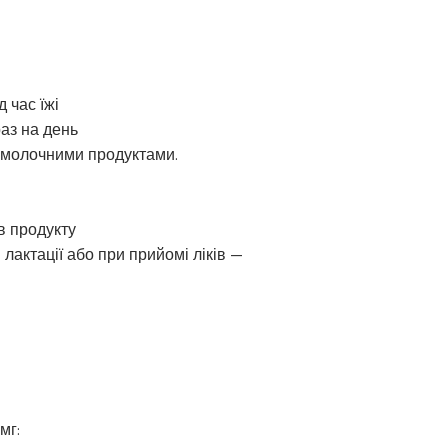
и
д час їжі
раз на день
 молочними продуктами.
в продукту
 лактації або при прийомі ліків —
мг: