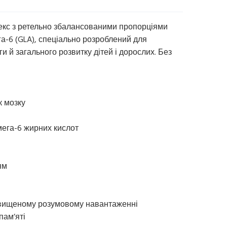
екс з ретельно збалансованими пропорціями
га-6 (GLA), спеціально розроблений для
и й загального розвитку дітей і дорослих. Без
к мозку
омега-6 жирних кислот
ям
підвищеному розумовому навантаженні
пам’яті