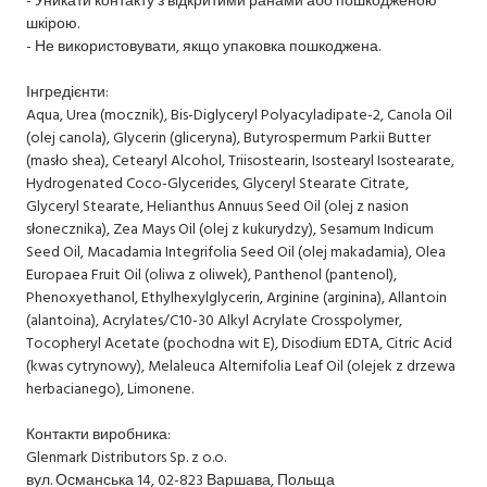
шкірою.
- Не використовувати, якщо упаковка пошкоджена.
Інгредієнти:
Aqua, Urea (mocznik), Bis-Diglyceryl Polyacyladipate-2, Canola Oil
(olej canola), Glycerin (gliceryna), Butyrospermum Parkii Butter
(masło shea), Cetearyl Alcohol, Triisostearin, Isostearyl Isostearate,
Hydrogenated Coco-Glycerides, Glyceryl Stearate Citrate,
Glyceryl Stearate, Helianthus Annuus Seed Oil (olej z nasion
słonecznika), Zea Mays Oil (olej z kukurydzy), Sesamum Indicum
Seed Oil, Macadamia Integrifolia Seed Oil (olej makadamia), Olea
Europaea Fruit Oil (oliwa z oliwek), Panthenol (pantenol),
Phenoxyethanol, Ethylhexylglycerin, Arginine (arginina), Allantoin
(alantoina), Acrylates/C10-30 Alkyl Acrylate Crosspolymer,
Tocopheryl Acetate (pochodna wit E), Disodium EDTA, Citric Acid
(kwas cytrynowy), Melaleuca Alternifolia Leaf Oil (olejek z drzewa
herbacianego), Limonene.
Контакти виробника:
Glenmark Distributors Sp. z o.o.
вул. Османська 14, 02-823 Варшава, Польща