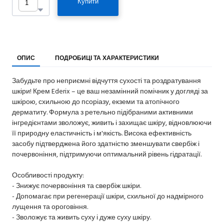
Купити
ОПИС
ПОДРОБИЦІ ТА ХАРАКТЕРИСТИКИ
Забудьте про неприємні відчуття сухості та роздратування
шкіри! Крем Ederix – це ваш незамінний помічник у догляді за
шкірою, схильною до псоріазу, екземи та атопічного
дерматиту. Формула з ретельно підібраними активними
інгредієнтами зволожує, живить і захищає шкіру, відновлюючи
її природну еластичність і м'якість. Висока ефективність
засобу підтверджена його здатністю зменшувати свербіж і
почервоніння, підтримуючи оптимальний рівень гідратації.
Особливості продукту:
- Знижує почервоніння та свербіж шкіри.
- Допомагає при регенерації шкіри, схильної до надмірного
лущення та ороговіння.
- Зволожує та живить суху і дуже суху шкіру.