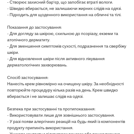
- Створює захисний бар'єр, що запобігає втраті вологи.
- Швидко вбирається, не залишаючи жирних слідів на одязі.
- Підходить для щоденного використання на обличчі та тілі.
Показання до застосування:
- Для догляду за шкірою, схильною до псоріазу, екземи та
атопічного дерматиту.
- Для зменшення симптомів сухості, подразнення та свербіжу
шкіри.
- Для відновлення шкіри після активного лікування
дерматологічних захворювань.
Спосіб застосування:
Нанесіть крем рівномірно на очищену шкіру. За необхідності
повторюйте процедуру кілька разів на день. Крем швидко
вбирається і не залишає слідів на одязі.
Безпека при застосуванні та протипоказання:
- Використовувати лише для зовнішнього застосування.
- У разі появи алергічних реакцій на будь-який із компонентів
продукту припиніть використання.
- Уникати контакту з відкритими ранами або пошкодженою