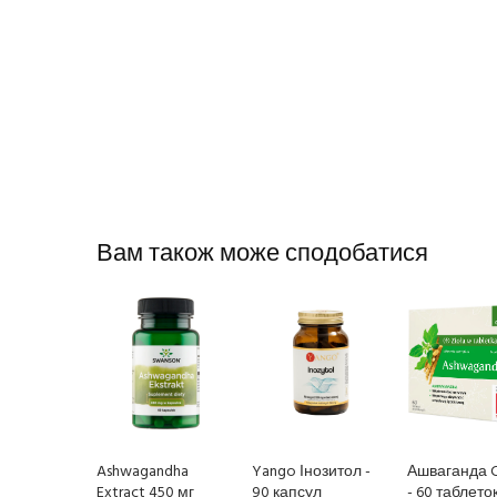
Вам також може сподобатися
Ashwagandha
Yango Інозитол -
Ашваганда C
Extract 450 мг
90 капсул
- 60 таблето