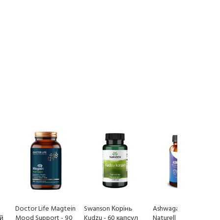
Doctor Life Magtein
Swanson Корінь
Ashwagandha
ий
Mood Support - 90
Kudzu - 60 капсул
Naturell - 120