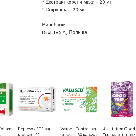
* Екстракт кореня маки – 20 мг
* Спіруліна – 20 мг
Виробник:
DuoLife S.A., Польща
olfarm
Depresox SOS від
Valused Control від
Allnutrition Good
к
стресів - 60
стресів - 30 капсул
Trip адаптогенн