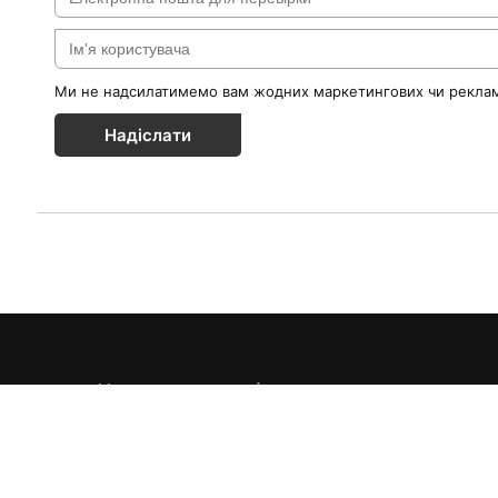
Ми не надсилатимемо вам жодних маркетингових чи реклам
Надіслати
Каталог товарів
Краса & Здоров'я
Їжа & Напої
Інформація
Дім & Кухня
Доставка та оплата