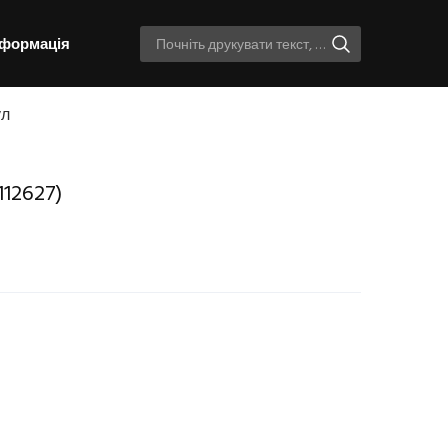
нформація
ул
112627)