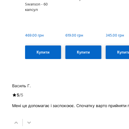
Swanson - 60
капсул
469.00 грн
619.00 грн
345.00 грн
Купити
Купити
Купит
Василь Г.
5
/
5
Мені це допомагає і заспокоює. Спочатку варто прийняти 