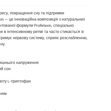
есу, покращення сну та підтримки
xin — це інноваційна композиція з натуральних
нтованої формули ProRelaxin, спеціально
 в інтенсивному ритмі та часто стикається зі
тримує нервову систему, сприяє розслабленню,
ну.
утрішнього напруження
ий сон
слоту L-триптофан
нням