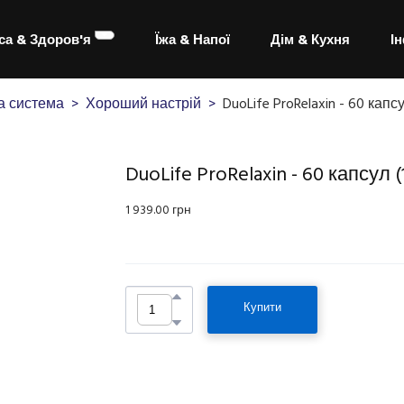
са & Здоров'я
Їжа & Напої
Дім & Кухня
І
а система
Хороший настрій
DuoLife ProRelaxin - 60 капс
DuoLife ProRelaxin - 60 капсул
(
1 939.00 грн
Купити