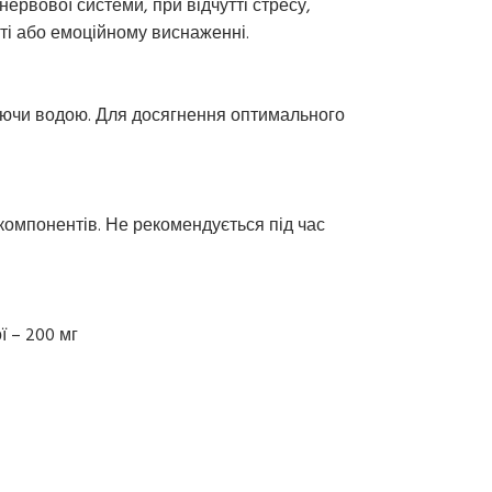
рвової системи, при відчутті стресу,
ті або емоційному виснаженні.
аючи водою. Для досягнення оптимального
 компонентів. Не рекомендується під час
ї – 200 мг