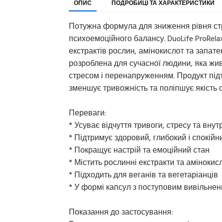
ОПИС
ПОДРОБИЦІ ТА ХАРАКТЕРИСТИКИ
Потужна формула для зниження рівня стр
психоемоційного балансу. DuoLife ProRela
екстрактів рослин, амінокислот та запате
розроблена для сучасної людини, яка живе
стресом і перенапруженням. Продукт під
зменшує тривожність та поліпшує якість с
Переваги:
* Усуває відчуття тривоги, стресу та вн
* Підтримує здоровий, глибокий і спокійн
* Покращує настрій та емоційний стан
* Містить рослинні екстракти та аміноки
* Підходить для веганів та вегетаріанців
* У формі капсул з поступовим вивільне
Показання до застосування: