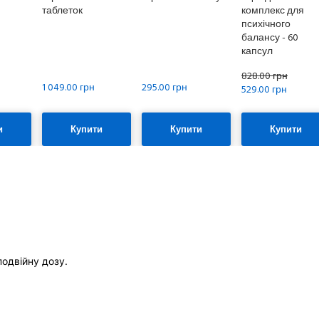
таблеток
комплекс для
психічного
балансу - 60
капсул
828.00 грн
1 049.00 грн
295.00 грн
529.00 грн
и
Купити
Купити
Купити
подвійну дозу.