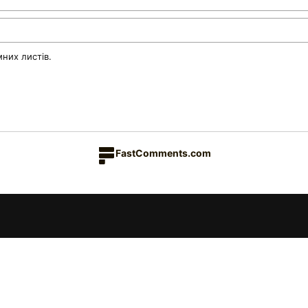
них листів.
FastComments.com