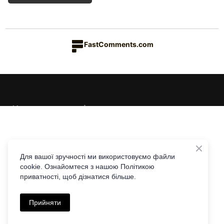
FastComments.com
Каталог товарів
Краса & Здоров'я
Їжа & Напої
Інформація
Дім & Кухня
Доставка та оплата
Для вашої зручності ми використовуємо файли
cookie. Ознайомтеся з нашою Політикою
Повернення та обмін
Контакти
приватності, щоб дізнатися більше.
Співпраця з Едісон Лі
Telegram
Viber
|
Політика приватності
Прийняти
+38 097 441 44 77
Угода користувача
© Едісон Лі. Since 2022