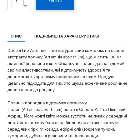
Купити
ОПИС
ПОДРОБИЦІ ТА ХАРАКТЕРИСТИКИ
Doctor Life Artemisin – це натуральний комплекс на основі
екстракту полину (Artemisia absinthium), що містить 100 мг
активної речовини в кожній капсулі. Полин здавна відомий
своїми властивостями, які підтримують здоров’я та
допомагають організму природним шляхом. Продукт
ідеально підходить для тих, хто шукає ефективне рослинне
доповнення до раціону.
Полин – природна підтримка організму
Полин (Artemisia absinthium) росте в Європі, Азії та Північній
Африці. Його жовті квіти можна зустріти на луках у середині
літа. Листя полину багате на біологічно активні сполуки,
серед яких гіркі глікозиди, ефірні олії (зокрема туйон),
кумарини, дубильні речовини та флавоноїди.