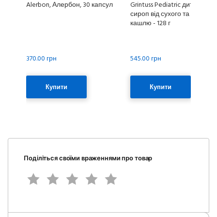
Alerbon, Алербон, 30 капсул
Grintuss Pediatric дитячий
сироп від сухого та вологог
кашлю - 128 г
370.00 грн
545.00 грн
Купити
Купити
Поділіться своїми враженнями про товар