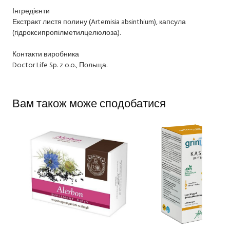
Інгредієнти
Екстракт листя полину (Artemisia absinthium), капсула
(гідроксипропілметилцелюлоза).
Контакти виробника
Doctor Life Sp. z o.o., Польща.
Вам також може сподобатися