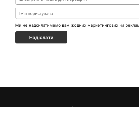
Ми не надсилатимемо вам жодних маркетингових чи реклам
Надіслати
Каталог товарів
Краса & Здоров'я
Їжа & Напої
Інформація
Дім & Кухня
Доставка та оплата