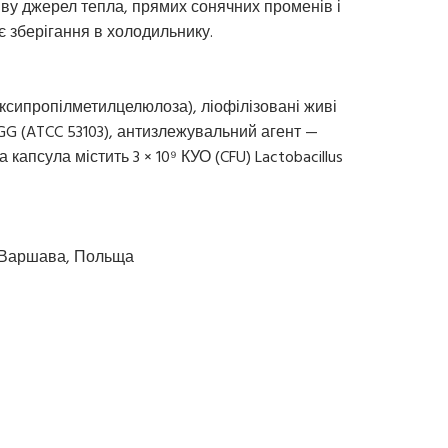
иву джерел тепла, прямих сонячних променів і
є зберігання в холодильнику.
ксипропілметилцелюлоза), ліофілізовані живі
s GG (ATCC 53103), антизлежувальний агент —
капсула містить 3 × 10⁹ КУО (CFU) Lactobacillus
-326 Варшава, Польща