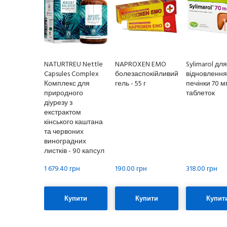
NATURTREU Nettle
NAPROXEN EMO
Sylimarol для
Capsules Complex
болезаспокійливий
відновлення
Комплекс для
гель - 55 г
печінки 70 мг
природного
таблеток
діурезу з
екстрактом
кінського каштана
та червоних
виноградних
листків - 90 капсул
1 679.40 грн
190.00 грн
318.00 грн
Купити
Купити
Купит