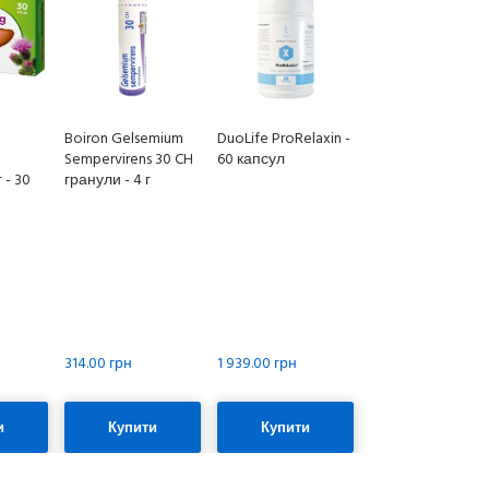
Boiron Gelsemium
DuoLife ProRelaxin -
Sempervirens 30 CH
60 капсул
 - 30
гранули - 4 г
314.00 грн
1 939.00 грн
и
Купити
Купити