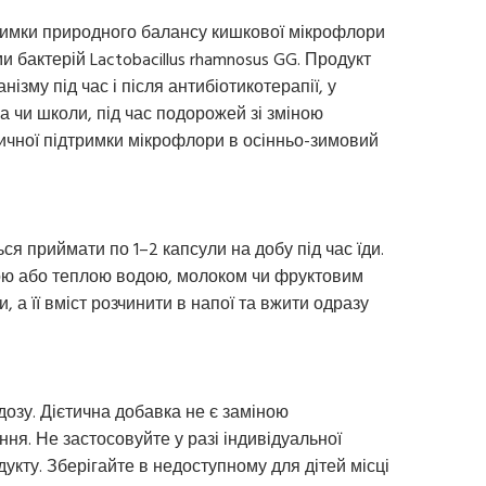
тримки природного балансу кишкової мікрофлори
 бактерій Lactobacillus rhamnosus GG. Продукт
ізму під час і після антибіотикотерапії, у
а чи школи, під час подорожей зі зміною
тичної підтримки мікрофлори в осінньо-зимовий
ся приймати по 1–2 капсули на добу під час їди.
ною або теплою водою, молоком чи фруктовим
, а її вміст розчинити в напої та вжити одразу
зу. Дієтична добавка не є заміною
ня. Не застосовуйте у разі індивідуальної
укту. Зберігайте в недоступному для дітей місці