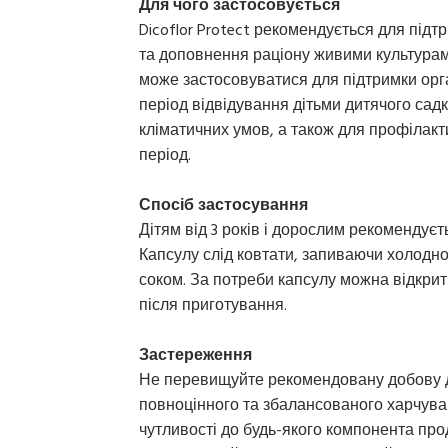
Для чого застосовується
Dicoflor Protect рекомендується для під
та доповнення раціону живими культурами
може застосовуватися для підтримки орган
період відвідування дітьми дитячого садк
кліматичних умов, а також для профілак
період.
Спосіб застосування
Дітям від 3 років і дорослим рекомендуєть
Капсулу слід ковтати, запиваючи холод
соком. За потреби капсулу можна відкрити
після приготування.
Застереження
Не перевищуйте рекомендовану добову до
повноцінного та збалансованого харчуван
чутливості до будь-якого компонента прод