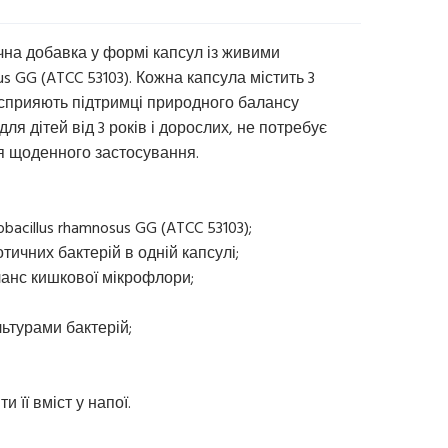
єтична добавка у формі капсул із живими
us GG (ATCC 53103). Кожна капсула містить 3
 сприяють підтримці природного балансу
ля дітей від 3 років і дорослих, не потребує
ля щоденного застосування.
bacillus rhamnosus GG (ATCC 53103);
тичних бактерій в одній капсулі;
анс кишкової мікрофлори;
ьтурами бактерій;
 її вміст у напої.