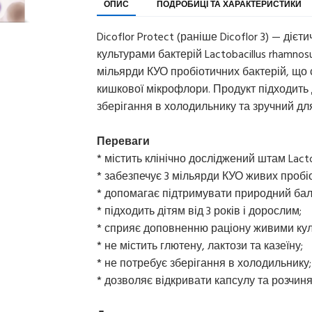
ОПИС
ПОДРОБИЦІ ТА ХАРАКТЕРИСТИКИ
Dicoflor Protect (раніше Dicoflor 3) — ді
культурами бактерій Lactobacillus rhamnos
мільярди КУО пробіотичних бактерій, що
кишкової мікрофлори. Продукт підходить д
зберігання в холодильнику та зручний д
Переваги
* містить клінічно досліджений штам Lacto
* забезпечує 3 мільярди КУО живих пробіо
* допомагає підтримувати природний бал
* підходить дітям від 3 років і дорослим;
* сприяє доповненню раціону живими кул
* не містить глютену, лактози та казеїну;
* не потребує зберігання в холодильнику;
* дозволяє відкривати капсулу та розчиняти