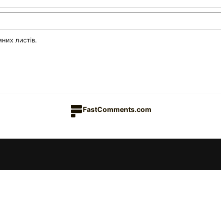
них листів.
FastComments.com