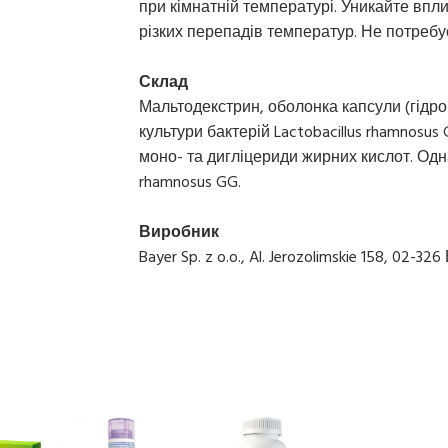
при кімнатній температурі. Уникайте впл
різких перепадів температур. Не потребу
Склад
Мальтодекстрин, оболонка капсули (гідро
культури бактерій Lactobacillus rhamnosu
моно- та дигліцериди жирних кислот. Одна 
rhamnosus GG.
Виробник
Bayer Sp. z o.o., Al. Jerozolimskie 158, 02