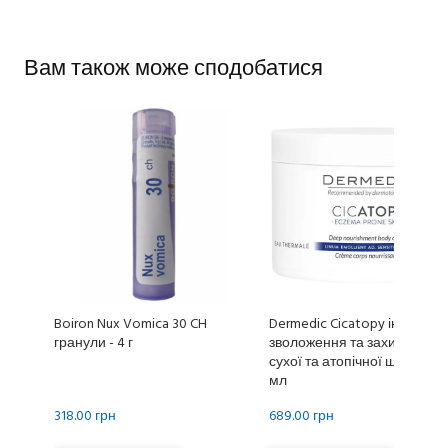
Вам також може сподобатися
Boiron Nux Vomica 30 CH
Dermedic Cicatopy інтенсив
гранули - 4 г
зволоження та захист для
сухої та атопічної шкіри - 22
мл
318.00 грн
689.00 грн