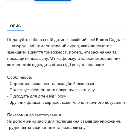
ОПИС
Подаруйте собі та своїй дитині спокійний сон! Boiron Седалія
– натуральний гомеопатичний сироп, який допомагає
зменшити відчуття тривожності, полегшити засинання та
покращити якість сну. Мʼяка формула на основі рослинних
компонентів підходить дітям від 1 року та підліткам.
Особливості:
- Сприяє заспокоєнню та емоційній рівновазі
- Полегшує засинання та покращує якість сну
- Підходить для дітей від 1 року
- Зручний флакон з мірною ложечкою для точного дозування
Показання до застосування:
Як допоміжний засіб для полегшення станів занепокоєння,
труднощів із засинанням та розладів сну.