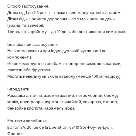
Спосіб застосування:
Дітям від 1 до 2,5 років – тільки після консультації з лікарем.
Дітям від 2,5 років та дорослим – по 5 мл 2 рази на день
(вранці та ввечері).
Тривалість прийому – до 10 днів або до зникнення симптомів.
Безпека при застосуванні:
Не застосовувати при індивідуальній чутливості до
компонентів.
Не рекомендується особам із непереносимістю сахарози,
лактози або фруктози.
Містить невелику кількість етанолу (менше 100 мг на дозу).
Інгредієнти:
Ромашка аптечна, жасмин жовтий, лотос чорний, бромід
калію, пасифлора, дурман звичайний, сахароза, етанол,
бензойна кислота, карамель, вода.
Контакти виробника:
Boiron SA, 20 rue de la Liberation, 69110 Ste-Foy-les-Lyon,
Франція.