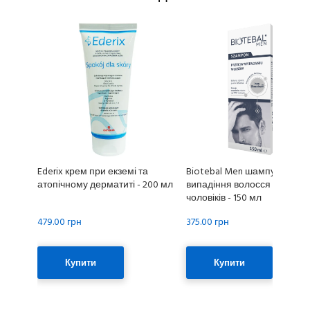
Ederix крем при екземі та
Biotebal Men шампунь прот
атопічному дерматиті - 200 мл
випадіння волосся для
чоловіків - 150 мл
479.00 грн
375.00 грн
Купити
Купити