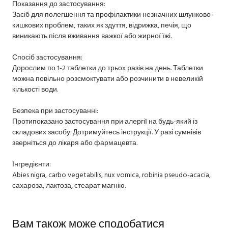
Показання до застосування:
Засіб для полегшення та профілактики незначних шлунково-
кишкових проблем, таких як здуття, відрижка, печія, що
виникають після вживання важкої або жирної їжі.
Спосіб застосування:
Дорослим по 1-2 таблетки до трьох разів на день. Таблетки
можна повільно розсмоктувати або розчинити в невеликій
кількості води.
Безпека при застосуванні:
Протипоказано застосування при алергії на будь-який із
складових засобу. Дотримуйтесь інструкції. У разі сумнівів
зверніться до лікаря або фармацевта.
Інгредієнти:
Abies nigra, carbo vegetabilis, nux vomica, robinia pseudo-acacia,
сахароза, лактоза, стеарат магнію.
Вам також може сподобатися