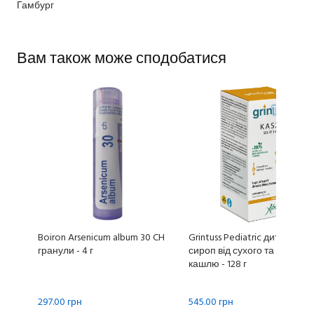
Гамбург
Вам також може сподобатися
Boiron Arsenicum album 30 CH
Grintuss Pediatric дитячий
гранули - 4 г
сироп від сухого та вологог
кашлю - 128 г
297.00 грн
545.00 грн