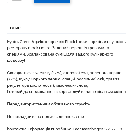
ОПИС
Купіть Green #garlic pepper від Block House - оригінальну якість
ресторану Block House. Зелений перець із травами та
спеціями. Збалансована суміш для вашого кулінарного
шедевру!
Складається з часнику (32%), столової солі, зеленого перцю
(22%), цукру, чорного перцю, спецій, рослинної олії, трав та
регулятора кислотності (лимонна кислота).
Готовий до споживання, використовуйте лише після смажіння
Перед використанням обов'язково струсіть
Не викладайте на пряме сонячне світло
Контактна інформація виробника: Lademannbogen 127, 22339