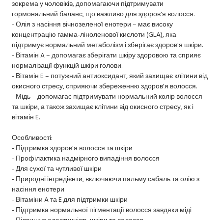
зокрема у чоловіків, допомагаючи підтримувати
гормональний баланс, що важливо для здоров'я волосся.
- Олія з насіння вічнозеленої енотери – має високу
концентрацію гамма-ліноленової кислоти (GLA), яка
підтримує нормальний метаболізм і зберігає здоров'я шкіри.
- Вітамін A – допомагає зберігати шкіру здоровою та сприяє
нормалізації функцій шкіри голови.
- Вітамін E – потужний антиоксидант, який захищає клітини від
окисного стресу, сприяючи збереженню здоров'я волосся.
- Мідь – допомагає підтримувати нормальний колір волосся
та шкіри, а також захищає клітини від окисного стресу, як і
вітамін E.
Особливості:
- Підтримка здоров'я волосся та шкіри
- Профілактика надмірного випадіння волосся
- Для сухої та чутливої шкіри
- Природні інгредієнти, включаючи пальму сабаль та олію з
насіння енотери
- Вітаміни A та E для підтримки шкіри
- Підтримка нормальної пігментації волосся завдяки міді
- Підвищує еластичність шкіри та волосся