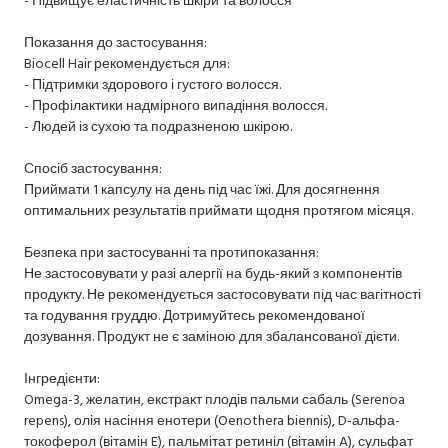
Показання до застосування:
Biocell Hair рекомендується для:
- Підтримки здорового і густого волосся.
- Профілактики надмірного випадіння волосся.
- Людей із сухою та подразненою шкірою.
Спосіб застосування:
Приймати 1 капсулу на день під час їжі. Для досягнення
оптимальних результатів приймати щодня протягом місяця.
Безпека при застосуванні та протипоказання:
Не застосовувати у разі алергії на будь-який з компонентів
продукту. Не рекомендується застосовувати під час вагітності
та годування груддю. Дотримуйтесь рекомендованої
дозування. Продукт не є заміною для збалансованої дієти.
Інгредієнти:
Omega-3, желатин, екстракт плодів пальми сабаль (Serenoa
repens), олія насіння енотери (Oenothera biennis), D-альфа-
токоферол (вітамін E), пальмітат ретиніл (вітамін A), сульфат