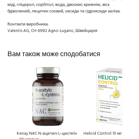
міді, гліцерол, сорбітол, вода, двоокис кремнію, віск
бджолиний, лецитин соєвий, оксиди та гідроксиди заліза.
Контакти виробника:
Valentis AG, CH-6982 Agno-Lugano, Швейцарія
Вам також може сподобатися
Kenay NAC N-ацетил-L-цистеїн
Helicid Control 10 мг - 14 кап
- 60 капсул