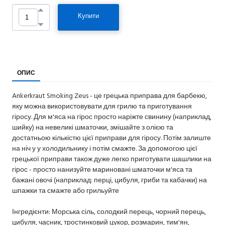
Купити
ОПИС
Ankerkraut Smoking Zeus - це грецька приправа для барбекю,
яку можна використовувати для грилю та приготування
гіросу. Для м'яса на гірос просто наріжте свинину (наприклад,
шийку) на невеликі шматочки, змішайте з олією та
достатньою кількістю цієї приправи для гіросу. Потім залиште
на ніч у у холодильнику і потім смажте. За допомогою цієї
грецької приправи також дуже легко приготувати шашлики на
гірос - просто нанизуйте мариновані шматочки м'яса та
бажані овочі (наприклад: перці, цибуля, гриби та кабачки) на
шпажки та смажте або грильуйте
Інгредієнти: Морська сіль, солодкий перець, чорний перець,
цибуля, часник, тростинковий цукор, розмарин, тим'ян,