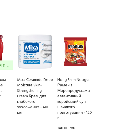
Очікується поставка
жем
Mixa Ceramide Deep
Nong Shim Neoguri
ез
Moisture Skin-
Рамен з
ез
Strengthening
Морепродуктами
г
Cream Крем для
автентичний
глибокого
корейський суп
зволоження - 400
швидкого
мл
приготування - 120
г
140.00 грн