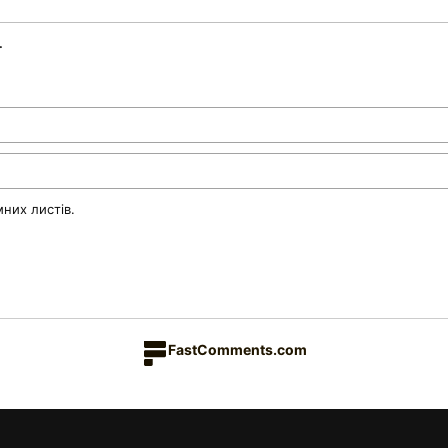
.
них листів.
FastComments.com