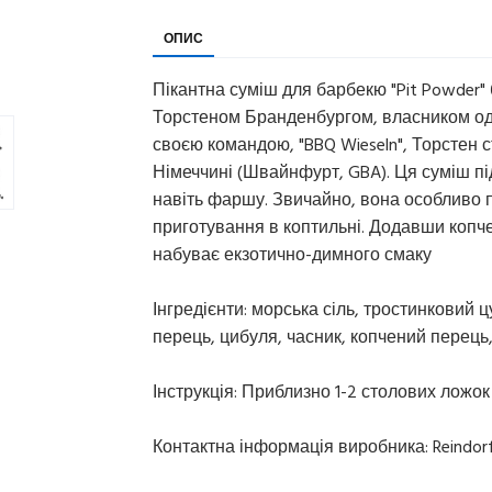
ОПИС
Пікантна суміш для барбекю "Pit Powder"
Торстеном Бранденбургом, власником одно
своєю командою, "BBQ Wieseln", Торстен 
Німеччині (Швайнфурт, GBA). Ця суміш під
навіть фаршу. Звичайно, вона особливо пі
приготування в коптильні. Додавши копчен
набуває екзотично-димного смаку
Інгредієнти: морська сіль, тростинковий 
перець, цибуля, часник, копчений перець
Інструкція: Приблизно 1-2 столових ложок 
Контактна інформація виробника: Reindorfe