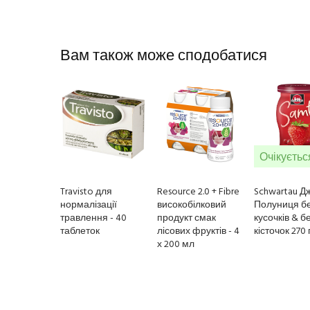
Вам також може сподобатися
Travisto для
Resource 2.0 + Fibre
Schwartau Д
нормалізації
високобілковий
Полуниця б
травлення - 40
продукт смак
кусочків & б
таблеток
лісових фруктів - 4
кісточок 270 
х 200 мл