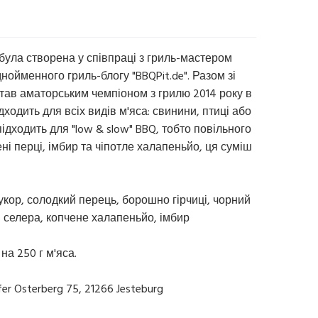
 була створена у співпраці з гриль-мастером
йменного гриль-блогу "BBQPit.de". Разом зі
став аматорським чемпіоном з грилю 2014 року в
ходить для всіх видів м'яса: свинини, птиці або
дходить для "low & slow" BBQ, тобто повільного
і перці, імбир та чіпотле халапеньйо, ця суміш
цукор, солодкий перець, борошно гірчиці, чорний
, селера, копчене халапеньйо, імбир
на 250 г м'яса.
r Osterberg 75, 21266 Jesteburg