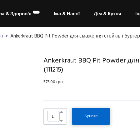
са & Здоров'я
Їжа & Напої
Дім & Кухня
І
ії
Ankerkraut BBQ Pit Powder для смаження стейків і бургері
Ankerkraut BBQ Pit Powder для 
(111215)
575.00 грн
Купити