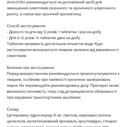
Amertil Bio рекомендується як допоміжний засіб для
зменшення симптомів сезонного та хронічного алергічного
риніту, а також при хронічній кропив’янці.
Спосіб застосування:
- Дорослі та діти від 12 років: 1 таблетка 1 раз на добу;
- Діти 6-12 років: ½ таблетки двічі на добу.
Таблетки запивають достатньою кількістю води. Курс
застосування визначається лікарем залежно від вираженості
симптомів.
Безпека при застосуванні:
Перед використанням рекомендується проконсультуватися з
лікарем, особливо при наявності хронічних захворювань
нирок. Не перевищуйте рекомендовану дозу. Препарат може
викликати сонливість, тому слід дотримуватися обережності
при керуванні транспортними засобами.
Склад:
Цетиризину гідрохлорид 10 мг, лактоза, мікрокристалічна
целюлоза, желатинізований крохмаль, кросповідон, стеарат
магнію, гіпромелоза, діоксид титану (E171), макрогол 400.