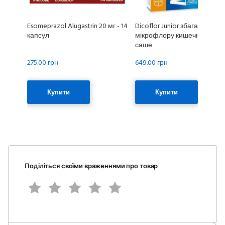
Esomeprazol Alugastrin 20 мг - 14
Dicoflor Junior збагачує
капсул
мікрофлору кишечника - 12
саше
275.00 грн
649.00 грн
Купити
Купити
Поділіться своїми враженнями про товар