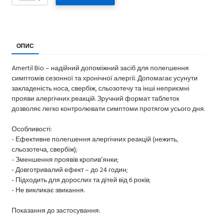
ОПИС
Amertil Bio – надійний допоміжний засіб для полегшення
симптомів сезонної та хронічної алергії. Допомагає усунути
закладеність носа, свербіж, сльозотечу та інші неприємні
прояви алергічних реакцій. Зручний формат таблеток
дозволяє легко контролювати симптоми протягом усього дня.
Особливості:
- Ефективне полегшення алергічних реакцій (нежить,
сльозотеча, свербіж);
- Зменшення проявів кропив’янки;
- Довготривалий ефект – до 24 годин;
- Підходить для дорослих та дітей від 6 років;
- Не викликає звикання.
Показання до застосування: