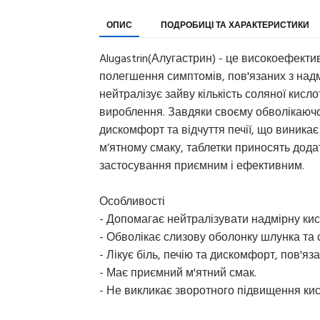
ОПИС
ПОДРОБИЦІ ТА ХАРАКТЕРИСТИКИ
Alugastrin(Алугастрин) - це високоефект
полегшення симптомів, пов'язаних з над
нейтралізує зайву кількість соляної кисл
вироблення. Завдяки своєму обволікаючо
дискомфорт та відчуття печії, що виника
м’ятному смаку, таблетки приносять дод
застосування приємним і ефективним.
Особливості
- Допомагає нейтралізувати надмірну кис
- Обволікає слизову оболонку шлунка та
- Лікує біль, печію та дискомфорт, пов'яз
- Має приємний м'ятний смак.
- Не викликає зворотного підвищення кис