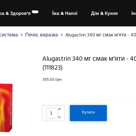
са & Здоров'я
Їжа & Напої
Дім & Кухня
І
система
Печія, виразка
Alugastrin 340 мг смак м’яти -
Alugastrin 340 мг смак м’яти -
(111823)
395.00 грн
Купити