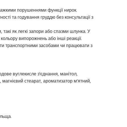
важкими порушеннями функції нирок.
ності та годування груддю без консультації з
, такі як легкі запори або спазми шлунка. У
 кольору випорожнень або інші реакції.
вати транспортними засобами чи працювати з
содове вуглекисле з'єднання, манітол,
 магнієвий стеарат, ароматизатор м’ятний,
ольща.