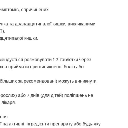
имптомів, спричинених:
нка та дванадцятипалої кишки, викликаними
П).
дцятипалої кишки.
омендується розжовувати 1-2 таблетки через
ожна приймати при виникненні болю або
, більших за рекомендовані) можуть виникнути
орослих) або 7 днів (для дітей) поліпшень не
 лікаря.
ання
 на активні інгредієнти препарату або будь-яку