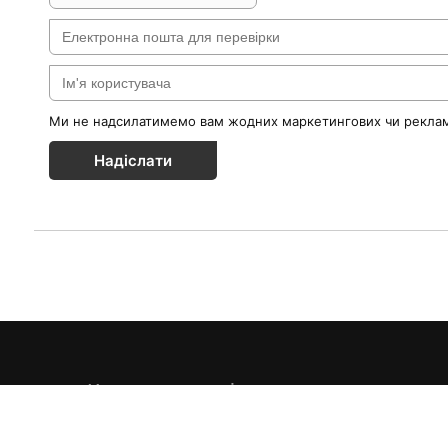
Ми не надсилатимемо вам жодних маркетингових чи реклам
Надіслати
Каталог товарів
Краса & Здоров'я
Їжа & Напої