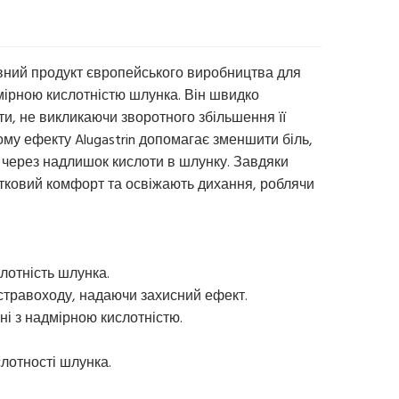
ивний продукт європейського виробництва для
мірною кислотністю шлунка. Він швидко
оти, не викликаючи зворотного збільшення її
му ефекту Alugastrin допомагає зменшити біль,
є через надлишок кислоти в шлунку. Завдяки
атковий комфорт та освіжають дихання, роблячи
лотність шлунка.
 стравоходу, надаючи захисний ефект.
ані з надмірною кислотністю.
лотності шлунка.