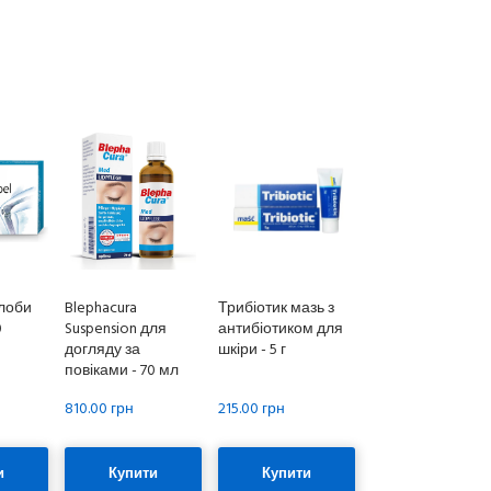
глоби
Blephacura
Трибіотик мазь з
0
Suspension для
антибіотиком для
догляду за
шкіри - 5 г
повіками - 70 мл
810.00 грн
215.00 грн
и
Купити
Купити