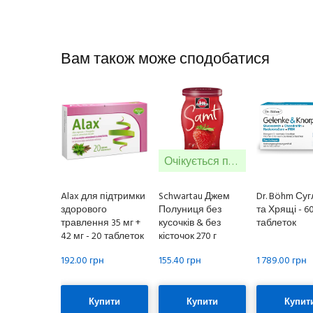
Вам також може сподобатися
Очікується поставка
Alax для підтримки
Schwartau Джем
Dr. Böhm Су
здорового
Полуниця без
та Хрящі - 6
травлення 35 мг +
кусочків & без
таблеток
42 мг - 20 таблеток
кісточок 270 г
192.00 грн
155.40 грн
1 789.00 грн
Купити
Купити
Купит