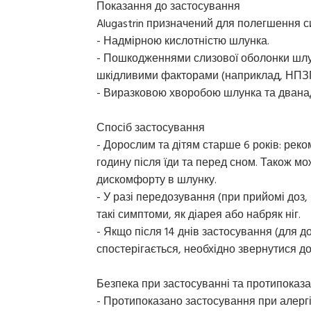
Показання до застосування
Alugastrin призначений для полегшення с
- Надмірною кислотністю шлунка.
- Пошкодженнями слизової оболонки шлу
шкідливими факторами (наприклад, НПЗ
- Виразковою хворобою шлунка та двана
Спосіб застосування
- Дорослим та дітям старше 6 років: рек
годину після їди та перед сном. Також м
дискомфорту в шлунку.
- У разі передозування (при прийомі доз
такі симптоми, як діарея або набряк ніг.
- Якщо після 14 днів застосування (для д
спостерігається, необхідно звернутися до
Безпека при застосуванні та протипоказ
- Протипоказано застосування при алергії