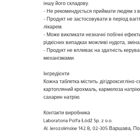
іншу його складову.
- Не рекомендується приймати людям з 
- Продукт не застосовувати в період вагіт
лікарем.
- Може викликати незначні побічні ефекти
рідкісних випадках можливі нудота, зміна
- Продукт не впливає на здатність керу
механізмами.
Інгредієнти
Кожна таблетка містить: дігідроксигліно-
картопляний крохмаль, кармелоза натрію,
сахарин натрію.
Контакти виробника
Laboratoria Polfa Łódź Sp. z o.o.
Al. Jerozolimskie 142 B, 02-305 Варшава, П