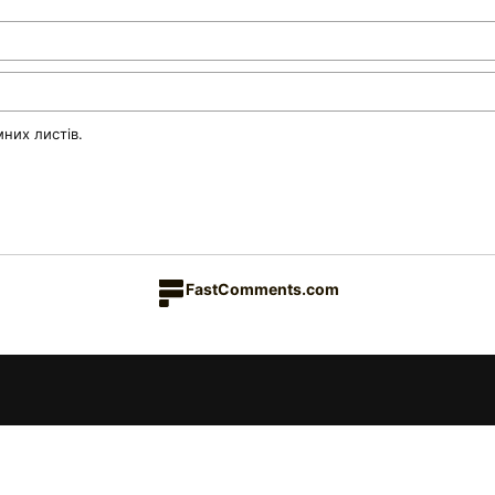
них листів.
FastComments.com