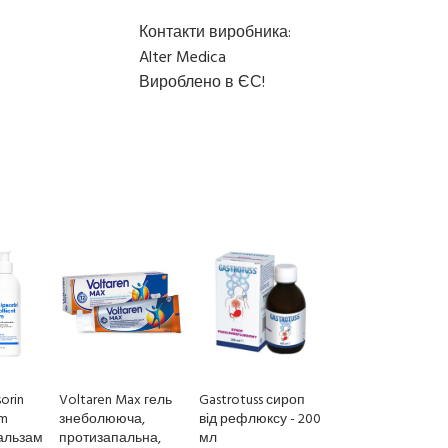
Контакти виробника:
Alter Medica
Вироблено в ЄС!
orin
Voltaren Max гель
Gastrotuss сироп
lm
знеболююча,
від рефлюксу - 200
альзам
протизапальна,
мл