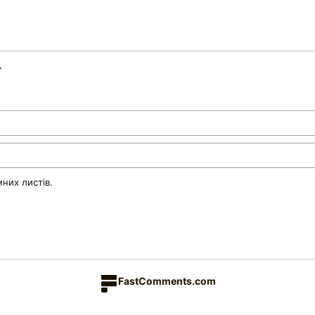
.
них листів.
FastComments.com