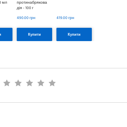
50 мл
протинабрякова
дія - 100 г
490.00 грн
419.00 грн
и
Купити
Купити