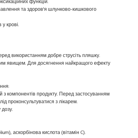
токсикаційних функцій.
равлення та здоров'я шлунково-кишкового
 у крові.
Перед використанням добре струсіть пляшку.
им явищем. Для досягнення найкращого ефекту
ння:
ий з компонентів продукту. Перед застосуванням
 слід проконсультуватися з лікарем.
 дозу.
lium), аскорбінова кислота (вітамін C).