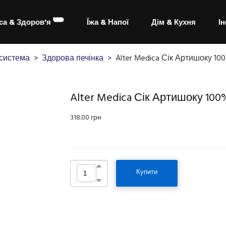
са & Здоров'я
Їжа & Напої
Дім & Кухня
І
система
Здорова печінка
Alter Medica Сік Артишоку 10
Alter Medica Сік Артишоку 100
318.00 грн
Купити