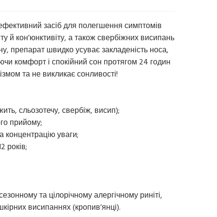
це ефективний засіб для полегшення симптомів
іту й кон’юнктивіту, а також свербіжних висипань
ину, препарат швидко усуває закладеність носа,
уючи комфорт і спокійний сон протягом 24 годин
ізмом та не викликає сонливості!
ить, сльозотечу, свербіж, висип);
ого прийому;
а концентрацію уваги;
2 років;
езонному та цілорічному алергічному риніті,
шкірних висипаннях (кропив’янці).