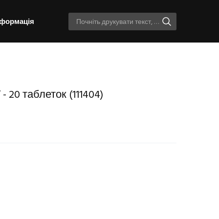
нформація
ї - 20 таблеток
(111404)