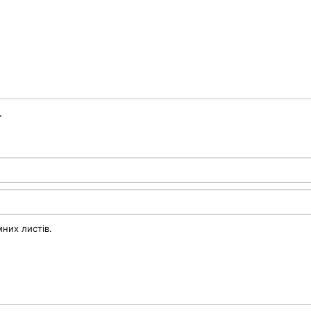
.
них листів.