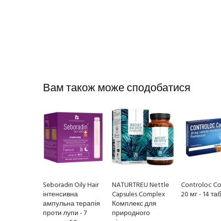
Вам також може сподобатися
Seboradin Oily Hair
NATURTREU Nettle
Controloc Co
інтенсивна
Capsules Complex
20 мг - 14 та
ампульна терапія
Комплекс для
проти лупи - 7
природного