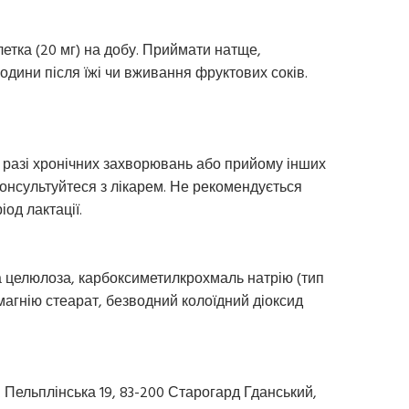
блетка (20 мг) на добу. Приймати натще,
одини після їжі чи вживання фруктових соків.
разі хронічних захворювань або прийому інших
нсультуйтеся з лікарем. Не рекомендується
іод лактації.
на целюлоза, карбоксиметилкрохмаль натрію (тип
магнію стеарат, безводний колоїдний діоксид
л. Пельплінська 19, 83-200 Старогард Гданський,