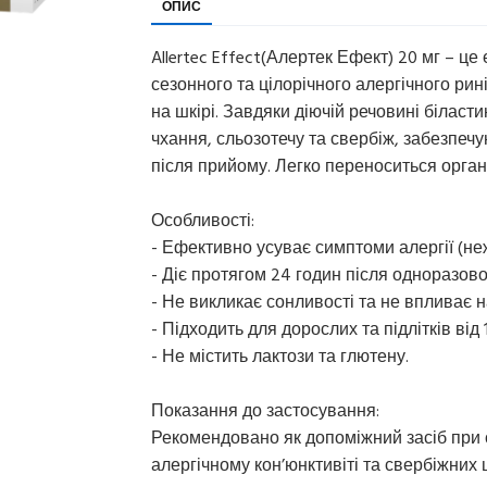
ОПИС
Allertec Effect(Алертек Ефект) 20 мг – 
сезонного та цілорічного алергічного рин
на шкірі. Завдяки діючій речовині біласт
чхання, сльозотечу та свербіж, забезпеч
після прийому. Легко переноситься орган
Особливості:
- Ефективно усуває симптоми алергії (неж
- Діє протягом 24 годин після одноразов
- Не викликає сонливості та не впливає н
- Підходить для дорослих та підлітків від 1
- Не містить лактози та глютену.
Показання до застосування:
Рекомендовано як допоміжний засіб при с
алергічному кон’юнктивіті та свербіжних 