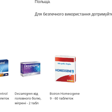
Польща.
Для безпечного використання дотримуйтес
ntrol
Dezamigren від
Boiron Homeogene
блеток
головного болю,
9 - 60 таблеток
мігрені - 2 табл