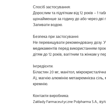
Спосіб застосування:
Дорослим та підліткам від 12 років – 1 та
щонайменше за годину до або через дві г
Запивати водою.
Безпека при застосуванні:
Не перевищувати рекомендовану дозу. У 
медикаментів перед використанням проко
дітям до 12 років, вагітним та жінкам у пер
Інгредієнти:
Біластин 20 мг, манітол, мікрокристаліч
А), магнію алюмінію метакремнієва сіль, 
кремнію.
Контакти виробника:
Zakłady Farmaceutyczne Polpharma S.A., ву