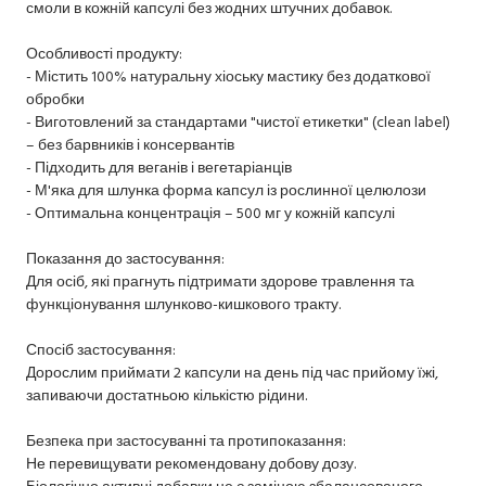
смоли в кожній капсулі без жодних штучних добавок.
Особливості продукту:
- Містить 100% натуральну хіоську мастику без додаткової
обробки
- Виготовлений за стандартами "чистої етикетки" (clean label)
– без барвників і консервантів
- Підходить для веганів і вегетаріанців
- М'яка для шлунка форма капсул із рослинної целюлози
- Оптимальна концентрація – 500 мг у кожній капсулі
Показання до застосування:
Для осіб, які прагнуть підтримати здорове травлення та
функціонування шлунково-кишкового тракту.
Спосіб застосування:
Дорослим приймати 2 капсули на день під час прийому їжі,
запиваючи достатньою кількістю рідини.
Безпека при застосуванні та протипоказання:
Не перевищувати рекомендовану добову дозу.
Біологічно активні добавки не є заміною збалансованого