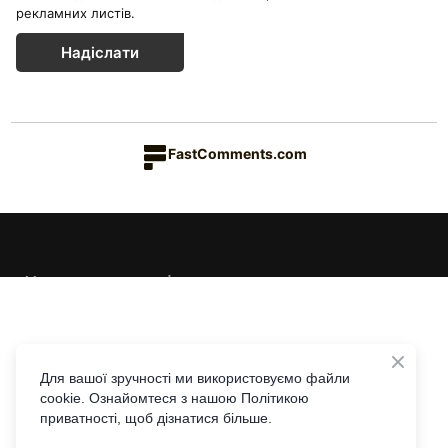
рекламних листів.
Надіслати
FastComments.com
Каталог товарів
Краса & Здоров'я
Їжа & Напої
Інформація
Дім & Кухня
Доставка та оплата
Для вашої зручності ми використовуємо файли
cookie. Ознайомтеся з нашою Політикою
Повернення та обмін
Контакти
приватності, щоб дізнатися більше.
Співпраця з Едісон Лі
Telegram
Viber