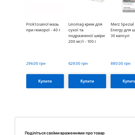
Proktosanol мазь
Linomag крем для
Merz Spezial 
при геморої - 40 г
сухої та
Energy для ш
подразненої шкіри
30 капсул
200 мг/г - 100 г
296.00 грн
629.00 грн
880.00 грн
Купити
Купити
Купит
Поділіться своїми враженнями про товар