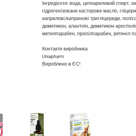
Інгредієнти: вода, цетеариловий спирт, о
гідрогенізоване касторове масло, гліцери
каприлові/капринові тригліцериди, поліс
диметикон, алантоїн, диметикон-кросполім
метилпарабен, пропілпарабен, ретиніл пал
Контакти виробника:
Uniapharm
Вироблено в ЄС!