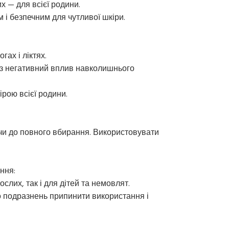
х — для всієї родини.
м і безпечним для чутливої шкіри.
гах і ліктях.
з негативний вплив навколишнього
ірою всієї родини.
чи до повного вбирання. Використовувати
ння:
слих, так і для дітей та немовлят.
бо подразнень припинити використання і