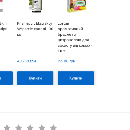
Skin
Pharmovit Ekstrakty
Lortan
кіри -
Wsparcie краплі - 30
ароматичний
мл
браслет з
цитронелою для
захисту від комах -
1 шт
405.00 грн
155.00 грн
и
Купити
Купити