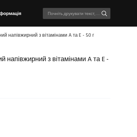
нформація
ний напівжирний з вітамінами A та E - 50 г
й напівжирний з вітамінами A та E -