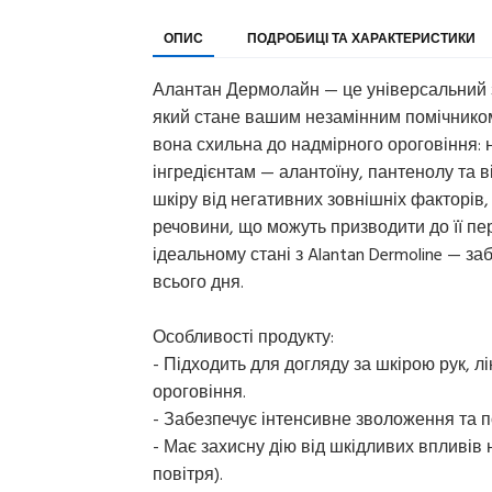
ОПИС
ПОДРОБИЦІ ТА ХАРАКТЕРИСТИКИ
Алантан Дермолайн — це універсальний 
який стане вашим незамінним помічником 
вона схильна до надмірного ороговіння: н
інгредієнтам — алантоїну, пантенолу та 
шкіру від негативних зовнішніх факторів, т
речовини, що можуть призводити до її пе
ідеальному стані з Alantan Dermoline — з
всього дня.
Особливості продукту:
- Підходить для догляду за шкірою рук, лі
ороговіння.
- Забезпечує інтенсивне зволоження та 
- Має захисну дію від шкідливих впливів
повітря).