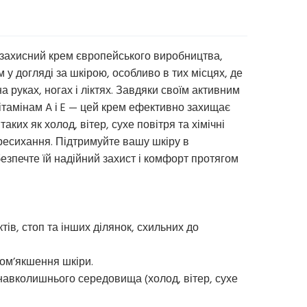
захисний крем європейського виробництва,
у догляді за шкірою, особливо в тих місцях, де
а руках, ногах і ліктях. Завдяки своїм активним
вітамінам A і E — цей крем ефективно захищає
аких як холод, вітер, сухе повітря та хімічні
ресихання. Підтримуйте вашу шкіру в
абезпечте їй надійний захист і комфорт протягом
ктів, стоп та інших ділянок, схильних до
пом’якшення шкіри.
 навколишнього середовища (холод, вітер, сухе