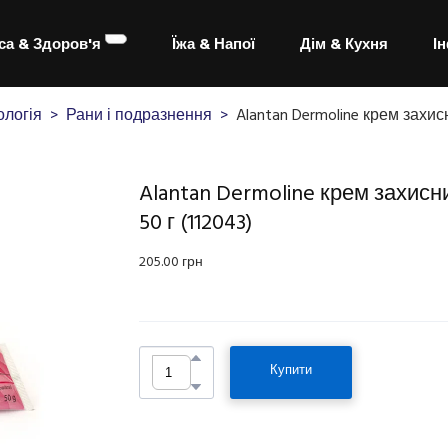
са & Здоров'я
Їжа & Напої
Дім & Кухня
І
логія
Рани і подразнення
Alantan Dermoline крем захис
Alantan Dermoline крем захисни
50 г
(112043)
205.00 грн
Купити