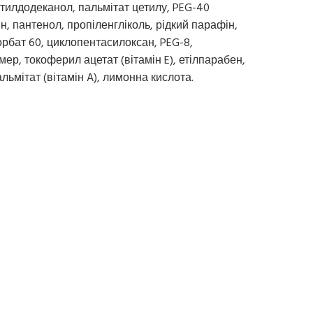
ктилдодеканол, пальмітат цетилу, PEG-40
н, пантенол, пропіленгліколь, рідкий парафін,
орбат 60, циклопентасилоксан, PEG-8,
ер, токоферил ацетат (вітамін E), етілпарабен,
ьмітат (вітамін A), лимонна кислота.