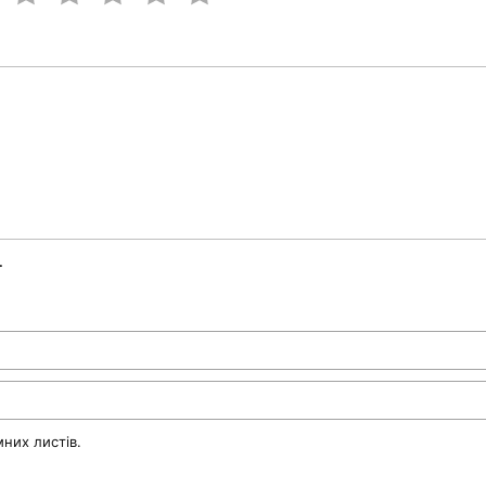
.
них листів.