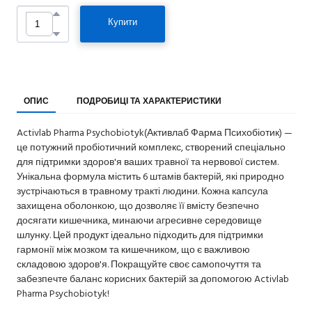
Купити
ОПИС
ПОДРОБИЦІ ТА ХАРАКТЕРИСТИКИ
Activlab Pharma Psychobiotyk(Активлаб Фарма Психобіотик) —
це потужний пробіотичний комплекс, створений спеціально
для підтримки здоров'я ваших травної та нервової систем.
Унікальна формула містить 6 штамів бактерій, які природно
зустрічаються в травному тракті людини. Кожна капсула
захищена оболонкою, що дозволяє її вмісту безпечно
досягати кишечника, минаючи агресивне середовище
шлунку. Цей продукт ідеально підходить для підтримки
гармонії між мозком та кишечником, що є важливою
складовою здоров'я. Покращуйте своє самопочуття та
забезпечте баланс корисних бактерій за допомогою Activlab
Pharma Psychobiotyk!