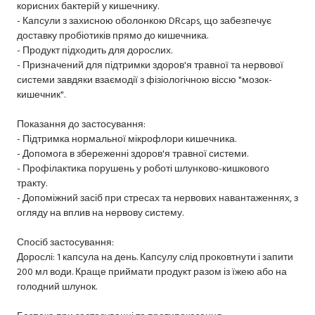
корисних бактерій у кишечнику.
- Капсули з захисною оболонкою DRcaps, що забезпечує
доставку пробіотиків прямо до кишечника.
- Продукт підходить для дорослих.
- Призначений для підтримки здоров'я травної та нервової
системи завдяки взаємодії з фізіологічною віссю "мозок-
кишечник".
Показання до застосування:
- Підтримка нормальної мікрофлори кишечника.
- Допомога в збереженні здоров'я травної системи.
- Профілактика порушень у роботі шлунково-кишкового
тракту.
- Допоміжний засіб при стресах та нервових навантаженнях, з
огляду на вплив на нервову систему.
Спосіб застосування:
Дорослі: 1 капсула на день. Капсулу слід проковтнути і запити
200 мл води. Краще приймати продукт разом із їжею або на
голодний шлунок.