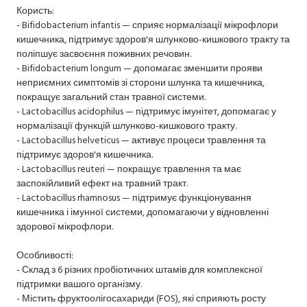
Користь:
- Bifidobacterium infantis — сприяє нормалізації мікрофлори
кишечника, підтримує здоров'я шлунково-кишкового тракту та
поліпшує засвоєння поживних речовин.
- Bifidobacterium longum — допомагає зменшити прояви
неприємних симптомів зі сторони шлунка та кишечника,
покращує загальний стан травної системи.
- Lactobacillus acidophilus — підтримує імунітет, допомагає у
нормалізації функцій шлунково-кишкового тракту.
- Lactobacillus helveticus — активує процеси травлення та
підтримує здоров'я кишечника.
- Lactobacillus reuteri — покращує травлення та має
заспокійливий ефект на травний тракт.
- Lactobacillus rhamnosus — підтримує функціонування
кишечника і імунної системи, допомагаючи у відновленні
здорової мікрофлори.
Особливості:
- Склад з 6 різних пробіотичних штамів для комплексної
підтримки вашого організму.
- Містить фруктоолігосахариди (FOS), які сприяють росту