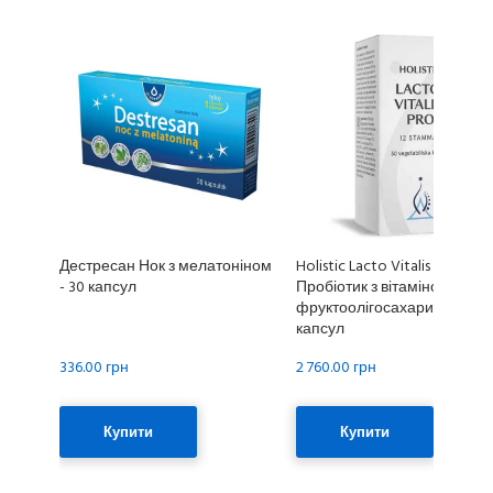
Дестресан Нок з мелатоніном
Holistic Lacto Vitalis Pro
- 30 капсул
Пробіотик з вітаміном C та
фруктоолігосахаридами - 3
капсул
336.00 грн
2 760.00 грн
Купити
Купити