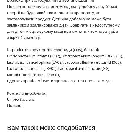
Безпека при застосуванні та протипоказання:
Не слід перевищувати рекомендовану добову дозу. У разі
алергії на будь-який з компонентів препарату, не
застосовувати продукт. Дієтична добавка не може бути
замінником збалансованої дієти. Зберігати в недоступному
для дітей місці, в сухому місці при кімнатній температурі, в
закритій упаковці.
Інгредієнти: фруктоолігосахариди (FOS), бактерії
Bifidobacterium infantis (BI02), Bifidobacterium longum (BL-G301),
Lactobacillus acidophilus (LA02), Lactobacillus helveticus (LH060),
Lactobacillus reuteri (LRE02), Lactobacillus rhamnosus (GG),
магнієві солі жирних кислот,
гідроксипропіламінметилцелюлоза, гелланова камедь.
Контакти виробника:
Unipro Sp. z o.o.
Польща
Вам також може сподобатися