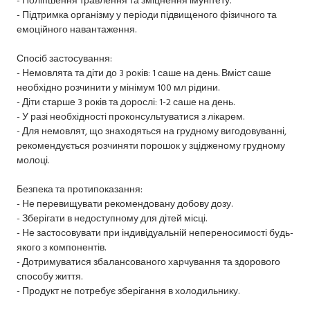
- Підтримка організму у періоди підвищеного фізичного та
емоційного навантаження.
Спосіб застосування:
- Немовлята та діти до 3 років: 1 саше на день. Вміст саше
необхідно розчинити у мінімум 100 мл рідини.
- Діти старше 3 років та дорослі: 1-2 саше на день.
- У разі необхідності проконсультуватися з лікарем.
- Для немовлят, що знаходяться на грудному вигодовуванні,
рекомендується розчиняти порошок у зцідженому грудному
молоці.
Безпека та протипоказання:
- Не перевищувати рекомендовану добову дозу.
- Зберігати в недоступному для дітей місці.
- Не застосовувати при індивідуальній непереносимості будь-
якого з компонентів.
- Дотримуватися збалансованого харчування та здорового
способу життя.
- Продукт не потребує зберігання в холодильнику.