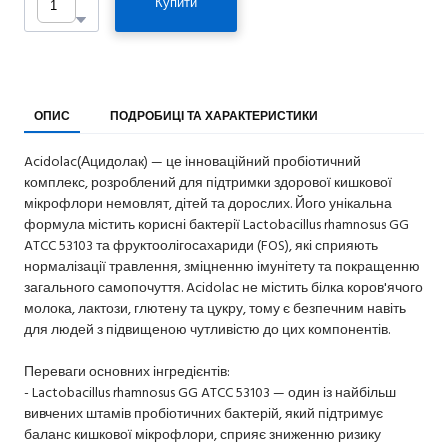
Купити
ОПИС
ПОДРОБИЦІ ТА ХАРАКТЕРИСТИКИ
Acidolac(Ацидолак) — це інноваційний пробіотичний
комплекс, розроблений для підтримки здорової кишкової
мікрофлори немовлят, дітей та дорослих. Його унікальна
формула містить корисні бактерії Lactobacillus rhamnosus GG
ATCC 53103 та фруктоолігосахариди (FOS), які сприяють
нормалізації травлення, зміцненню імунітету та покращенню
загального самопочуття. Acidolac не містить білка коров'ячого
молока, лактози, глютену та цукру, тому є безпечним навіть
для людей з підвищеною чутливістю до цих компонентів.
Переваги основних інгредієнтів:
- Lactobacillus rhamnosus GG ATCC 53103 — один із найбільш
вивчених штамів пробіотичних бактерій, який підтримує
баланс кишкової мікрофлори, сприяє зниженню ризику