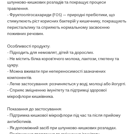
шлунково-кишкових розладів та покращує процеси
травлення.
- Фруктоолігосахариди (FOS) — природні пребіотики, що
стимулюють ріст корисних бактерій у кишечнику, покращують
перистальтику та сприяють нормальному засвоєнню
поживних речовин.
Особливості продукту:
- Підходить для немовлят, дітей та дорослих.
- Не містить білка коров'ячого молока, лактози, глютену та
цукру.
- Можна вживати при непереносимості зазначених
компонентів.
- Легке застосування: розчиняється у воді, молоці або йогурті.
- Сприяє зміцненню імунітету та підтримці здорової
мікрофлори кишківника.
Показання до застосування:
- Підтримка кишкової мікрофлори під час та після прийому
антибіотиків.
- Як допоміжний засіб при шлунково-кишкових розладах.
- Поліпшення травлення та зміцнення імунітету.