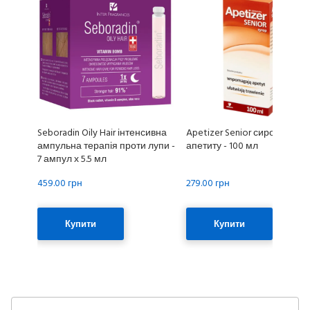
Seboradin Oily Hair інтенсивна
Apetizer Senior сироп для
ампульна терапія проти лупи -
апетиту - 100 мл
7 ампул х 5.5 мл
459.00 грн
279.00 грн
Купити
Купити