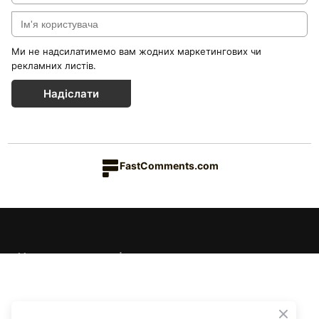
Ми не надсилатимемо вам жодних маркетингових чи
рекламних листів.
Надіслати
FastComments.com
Каталог товарів
Краса & Здоров'я
Їжа & Напої
Інформація