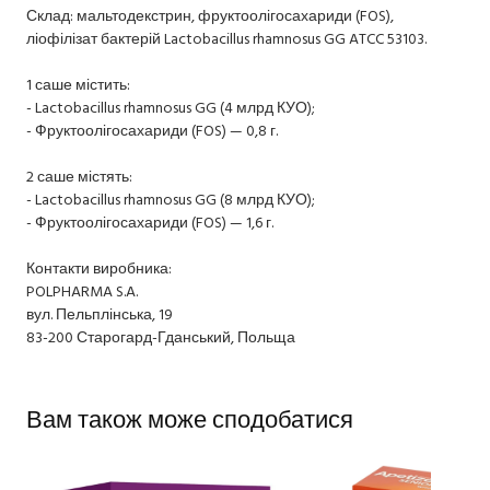
Склад: мальтодекстрин, фруктоолігосахариди (FOS),
ліофілізат бактерій Lactobacillus rhamnosus GG ATCC 53103.
1 саше містить:
- Lactobacillus rhamnosus GG (4 млрд КУО);
- Фруктоолігосахариди (FOS) — 0,8 г.
2 саше містять:
- Lactobacillus rhamnosus GG (8 млрд КУО);
- Фруктоолігосахариди (FOS) — 1,6 г.
Контакти виробника:
POLPHARMA S.A.
вул. Пельплінська, 19
83-200 Старогард-Гданський, Польща
Вам також може сподобатися