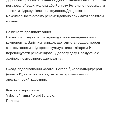
негазованої води, молока або йогурту. Ретельно перемішати
та вжити відразу після приготування. Для досягнення
максимального ефекту рекомендовано приймати протягом 3
місяців.
Безпека та протипоказання:
Не використовувати при індивідуальній непереносимості
компонентів. Вагітним і жінкам, що годують груддю, перед
застосуванням слід проконсультуватися з лікарем. Не
перевищувати рекомендовану добову дозу. Продукт не є
заміною повноцінного харчування.
Склад: гідролізований колаген Fortigel®, холекальциферол
(вітамін D), кальцію лактат, глюкоза, ароматизатор
апельсиновий, каротини.
Контакти виробника:
Valeant Pharma Poland Sp. z o.o.
Польща