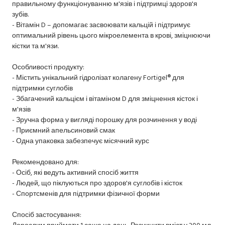
правильному функціонуванню м'язів і підтримці здоров'я
зубів.
- Вітамін D – допомагає засвоювати кальцій і підтримує
оптимальний рівень цього мікроелемента в крові, зміцнюючи
кістки та м'язи.
Особливості продукту:
- Містить унікальний гідролізат колагену Fortigel® для
підтримки суглобів
- Збагачений кальцієм і вітаміном D для зміцнення кісток і
м'язів
- Зручна форма у вигляді порошку для розчинення у воді
- Приємний апельсиновий смак
- Одна упаковка забезпечує місячний курс
Рекомендовано для:
- Осіб, які ведуть активний спосіб життя
- Людей, що піклуються про здоров'я суглобів і кісток
- Спортсменів для підтримки фізичної форми
Спосіб застосування:
Дорослим приймати 1 саше на день. Розчинити вміст у 200 мл